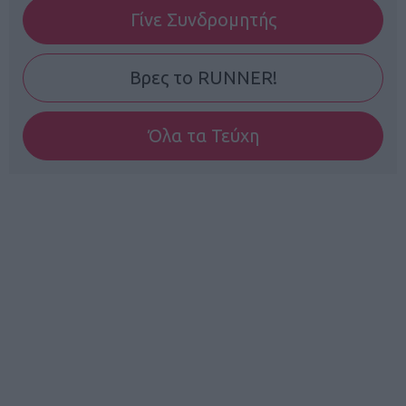
Γίνε Συνδρομητής
Βρες το RUNNER!
Όλα τα Τεύχη