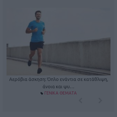
Αερόβια άσκηση: Όπλο ενάντια σε κατάθλιψη,
Κ
φή
άνοια και ψυ…
ΓΕΝΙΚΑ ΘΕΜΑΤΑ