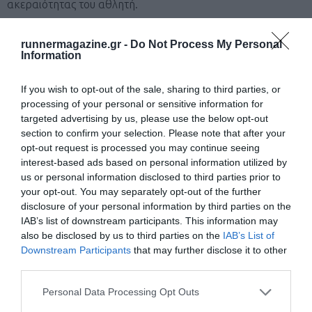
ακεραιότητας του αθλητή.
runnermagazine.gr -
Do Not Process My Personal
Οι συμμετέχοντες λαμβάνουν μέρος στον αγώνα με δική
Information
τους αποκλειστική ευθύνη και η ασφάλιση επιβαρύνει τους
ίδιους. Απαραίτητη προϋπόθεση είναι να έχουν υποβληθεί
If you wish to opt-out of the sale, sharing to third parties, or
processing of your personal or sensitive information for
πρόσφατα σε κατάλληλες ιατρικές εξετάσεις.
Οι
targeted advertising by us, please use the below opt-out
διοργανωτές και η Επιτροπή του Αγώνα δεν
section to confirm your selection. Please note that after your
opt-out request is processed you may continue seeing
ευθύνονται για τυχόν τραυματισμό, απώλεια ζωής ή
interest-based ads based on personal information utilized by
οποιαδήποτε βλάβη της υγείας των αγωνιζομένων.
us or personal information disclosed to third parties prior to
your opt-out. You may separately opt-out of the further
disclosure of your personal information by third parties on the
9. ΕΠΙΚΟΙΝΩΝΙΑ & ΠΛΗΡΟΦΟΡΙΕΣ
IAB’s list of downstream participants. This information may
also be disclosed by us to third parties on the
IAB’s List of
Downstream Participants
that may further disclose it to other
Για οποιαδήποτε διευκρίνιση ή πληροφορία, μπορείτε να
third parties.
επικοινωνείτε με τη διοργάνωση:
Personal Data Processing Opt Outs