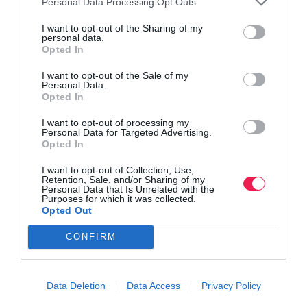
Personal Data Processing Opt Outs
I want to opt-out of the Sharing of my
personal data.
Opted In
I want to opt-out of the Sale of my
Personal Data.
Opted In
I want to opt-out of processing my
Personal Data for Targeted Advertising.
Opted In
I want to opt-out of Collection, Use,
Retention, Sale, and/or Sharing of my
Personal Data that Is Unrelated with the
Purposes for which it was collected.
Γίνε Συνδρομητής
Opted Out
CONFIRM
Βρες το RUNNER!
Data Deletion
Data Access
Privacy Policy
Όλα τα Τεύχη