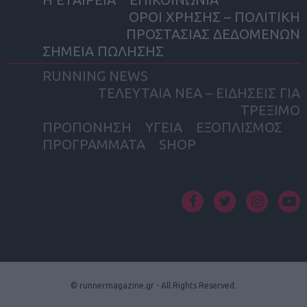
ΟΡΟΙ ΧΡΗΣΗΣ – ΠΟΛΙΤΙΚΗ
ΠΡΟΣΤΑΣΙΑΣ ΔΕΔΟΜΕΝΩΝ
ΣΗΜΕΙΑ ΠΩΛΗΣΗΣ
RUNNING NEWS
ΤΕΛΕΥΤΑΙΑ ΝΕΑ – ΕΙΔΗΣΕΙΣ ΓΙΑ
ΤΡΕΞΙΜΟ
ΠΡΟΠΟΝΗΣΗ
ΥΓΕΙΑ
ΕΞΟΠΛΙΣΜΟΣ
ΠΡΟΓΡΑΜΜΑΤΑ
SHOP
facebook
twitter
instagram
yout
© runnermagazine.gr - All Rights Reserved.