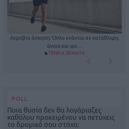
Κ
Αερόβια άσκηση: Όπλο ενάντια σε κατάθλιψη,
φή
άνοια και ψυ…
ΓΕΝΙΚΑ ΘΕΜΑΤΑ
POLL
Ποια θυσία δεν θα λογάριαζες
καθόλου προκειμένου να πετύχεις
το δρομικό σου στόχο;