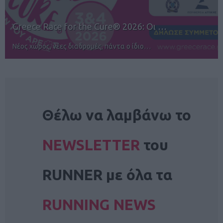
12ος TUI Rhodes Marathon: Άνοιγμα ε…
Αγώνες για όλους στην Ρόδο
NEWSLETTER
Θέλω να λαμβάνω το
NEWSLETTER
του
RUNNER με όλα τα
RUNNING NEWS