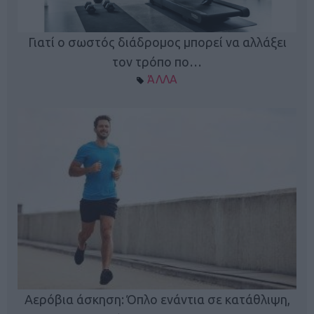
Γιατί ο σωστός διάδρομος μπορεί να αλλάξει
τον τρόπο πο…
ΆΛΛΑ
Κ
Αερόβια άσκηση: Όπλο ενάντια σε κατάθλιψη,
φή