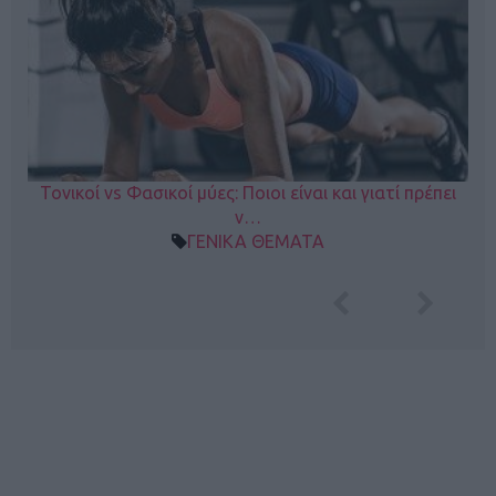
Τονικοί vs Φασικοί μύες: Ποιοι είναι και γιατί πρέπει
ν…
ΓΕΝΙΚΑ ΘΕΜΑΤΑ