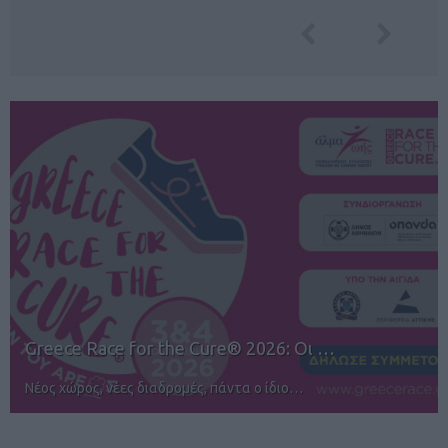
12ος TUI Rhodes Marathon: Άνοιγμα ε…
Αγώνες για όλους στην Ρόδο