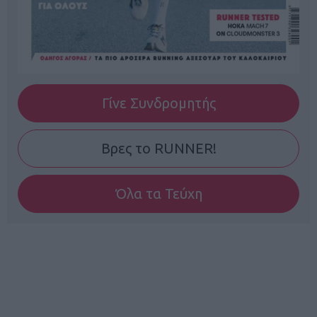
Γίνε Συνδρομητής
Βρες το RUNNER!
Όλα τα Τεύχη