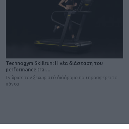
Technogym Skillrun: Η νέα διάσταση του
performance trai…
Γνώρισε τον ξεχωριστό διάδρομο που προσφέρει τα
πάντα