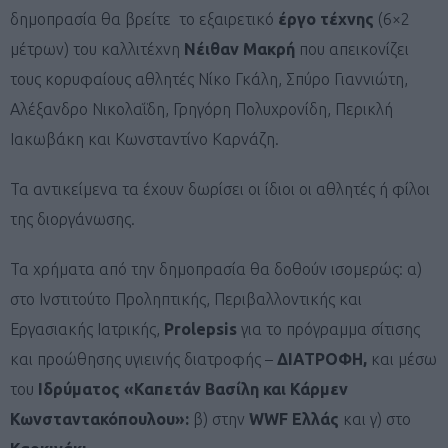
δημοπρασία θα βρείτε το εξαιρετικό
έργο τέχνης
(6×2
μέτρων) του καλλιτέχνη
Νέιθαν Μακρή
που απεικονίζει
τους κορυφαίους αθλητές Νίκο Γκάλη, Σπύρο Γιαννιώτη,
Αλέξανδρο Νικολαΐδη, Γρηγόρη Πολυχρονίδη, Περικλή
Ιακωβάκη και Κωνσταντίνο Καρνάζη.
Τα αντικείμενα τα έχουν δωρίσει οι ίδιοι οι αθλητές ή φίλοι
της διοργάνωσης.
Τα χρήματα από την δημοπρασία θα δοθούν ισομερώς: α)
στο Ινστιτούτο Προληπτικής, Περιβαλλοντικής και
Εργασιακής Ιατρικής,
Prolepsis
για το πρόγραμμα σίτισης
και προώθησης υγιεινής διατροφής –
ΔΙΑΤΡΟΦΗ,
και μέσω
του
Ιδρύματος «Καπετάν Βασίλη και Κάρμεν
Κωνσταντακόπουλου»:
β) στην
WWF
Ελλάς
και γ) στο