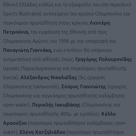
Εθνική Ελλάδος καθώς και το εξώφυλλο του στο περιοδικό
Sports Illustrated, αντικείμενο του χρυσού Ολυμπιονίκη και
παγκόσμιου πρωταθλητή στους κρίκους
Λευτέρη
Πετρούνια,
την εμφάνιση της Εθνικής από τους
Ολυμπιακούς Αγώνες του 1996 με την υπογραφή του
Παναγιώτη Γιαννάκη,
ενώ επιπλέον θα υπάρχουν
αναμνηστικά από αθλητές όπως:
Γρηγόρης Πολυχρονίδης
(χρυσός Παραολυμπιονίκης και παγκόσμιος πρωταθλητής
boccia),
Αλέξανδρος Νικολαΐδης
(δις αργυρός
Ολυμπιονίκης taekwondo),
Σπύρος Γιαννιώτης
(αργυρός
Ολυμπιονίκης και παγκόσμιος πρωταθλητής κολύμβησης
open water),
Περικλής Ιακωβάκης
(Ολυμπιονίκης και
παγκόσμιος πρωταθλητής 400μ. με εμπόδια),
Κέλλυ
Αραούζου
(παγκόσμια πρωταθλήτρια κολύμβησης open
water),
Ελένη Χατζηλιάδου
(παγκόσμια πρωταθλήτρια