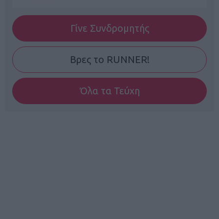
Γίνε Συνδρομητής
Βρες το RUNNER!
Όλα τα Τεύχη