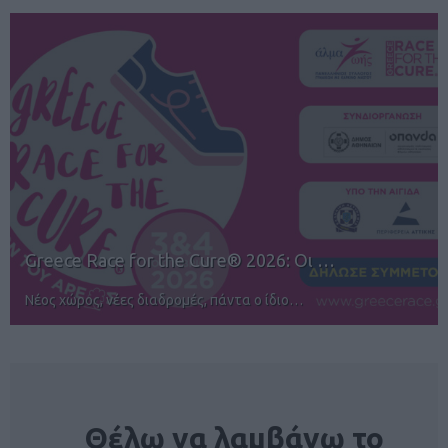
12ος TUI Rhodes Marathon: Άνοιγμα ε…
Αγώνες για όλους στην Ρόδο
NEWSLETTER
Θέλω να λαμβάνω το