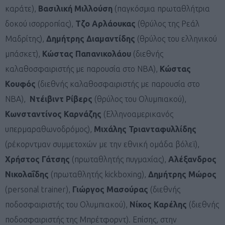
καράτε),
Βασιλική Μιλλούση
(παγκόσμια πρωταθλήτρια
δοκού ισορροπίας),
Τζο Αρλάουκας
(θρύλος της Ρεάλ
Μαδρίτης),
Δημήτρης Διαμαντίδης
(θρύλος του ελληνικού
μπάσκετ),
Κώστας Παπανικολάου
(διεθνής
καλαθοσφαιριστής με παρουσία στο NBA),
Κώστας
Κουφός
(διεθνής καλαθοσφαιριστής με παρουσία στο
NBA),
Ντέιβιντ Ρίβερς
(θρύλος του Ολυμπιακού),
Κωνσταντίνος Καρνάζης
(Ελληνοαμερικανός
υπερμαραθωνοδρόμος),
Μιχάλης Τριανταφυλλίδης
(ρέκορντμαν συμμετοχών με την εθνική ομάδα βόλεϊ),
Χρήστος Γάτσης
(πρωταθλητής πυγμαχίας),
Αλέξανδρος
Νικολαΐδης
(πρωταθλητής kickboxing),
Δημήτρης Μώρος
(personal trainer),
Γιώργος Μασούρας
(διεθνής
ποδοσφαιριστής του Ολυμπιακού),
Νίκος Καρέλης
(διεθνής
ποδοσφαιριστής της Μπρέτφορντ). Επίσης, στην