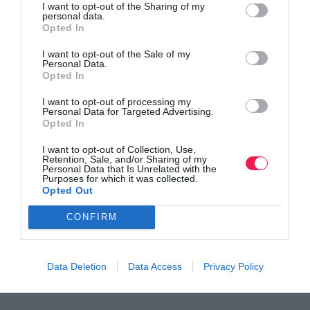
I want to opt-out of the Sharing of my
personal data.
Opted In
I want to opt-out of the Sale of my
Personal Data.
Opted In
I want to opt-out of processing my
Το 10ο επετειακό Spetses Mini Marathon είναι
Personal Data for Targeted Advertising.
γεγονός!
Opted In
Δείτε το μεταγωνιστικό δελτίο της διοργάνωσης
I want to opt-out of Collection, Use,
Retention, Sale, and/or Sharing of my
Personal Data that Is Unrelated with the
Purposes for which it was collected.
Opted Out
CONFIRM
Data Deletion
Data Access
Privacy Policy