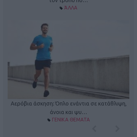
ΆΛΛΑ
Κ
Αερόβια άσκηση: Όπλο ενάντια σε κατάθλιψη,
φή
άνοια και ψυ…
ΓΕΝΙΚΑ ΘΕΜΑΤΑ