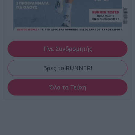
Γίνε Συνδρομητής
Βρες το RUNNER!
Όλα τα Τεύχη