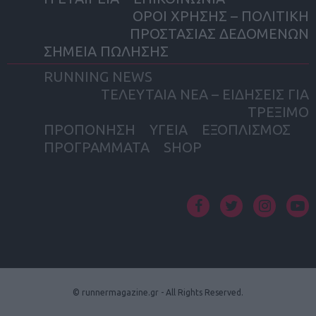
ΟΡΟΙ ΧΡΗΣΗΣ – ΠΟΛΙΤΙΚΗ
ΠΡΟΣΤΑΣΙΑΣ ΔΕΔΟΜΕΝΩΝ
ΣΗΜΕΙΑ ΠΩΛΗΣΗΣ
RUNNING NEWS
ΤΕΛΕΥΤΑΙΑ ΝΕΑ – ΕΙΔΗΣΕΙΣ ΓΙΑ
ΤΡΕΞΙΜΟ
ΠΡΟΠΟΝΗΣΗ
ΥΓΕΙΑ
ΕΞΟΠΛΙΣΜΟΣ
ΠΡΟΓΡΑΜΜΑΤΑ
SHOP
facebook
twitter
instagram
yout
© runnermagazine.gr - All Rights Reserved.