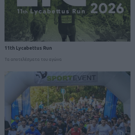
11th Lycabettus Run
Τα αποτελέσματα του αγώνα