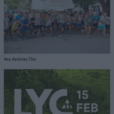
4ος Αγώνας Γλα