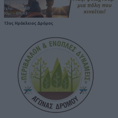
13ος Ηράκλειος Δρόμος