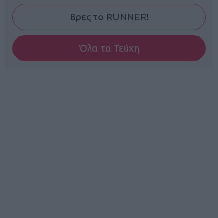
Βρες το RUNNER!
Όλα τα Τεύχη