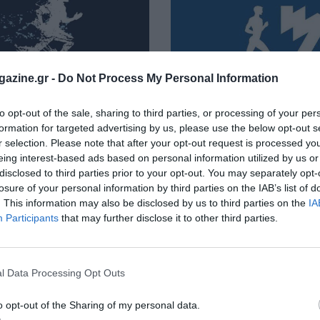
azine.gr -
Do Not Process My Personal Information
to opt-out of the sale, sharing to third parties, or processing of your per
2024 – Πειραιάς
33ος Αυθεντικός Μαραθών
formation for targeted advertising by us, please use the below opt-out s
r selection. Please note that after your opt-out request is processed y
 αποτελέσματα του αγώνα
Τα αποτελέσματα του Μαραθών
eing interest-based ads based on personal information utilized by us or
αγώνων των 5 και 10 χλμ.
disclosed to third parties prior to your opt-out. You may separately opt-
losure of your personal information by third parties on the IAB’s list of
. This information may also be disclosed by us to third parties on the
IA
Participants
that may further disclose it to other third parties.
l Data Processing Opt Outs
o opt-out of the Sharing of my personal data.