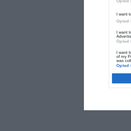
Opted 
I want t
Opted 
I want 
Advertis
Opted 
I want t
of my P
was col
Opted 