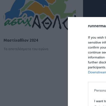
runnermag
If you wish 
Μαστίχαθλον 2024
Run Greece 
sensitive in
confirm you
Τα αποτελέσματα του αγώνα
Δείτε LIVE τα
continue se
information 
further disc
participants
Downstream 
Persona
I want t