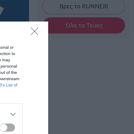
Βρες το RUNNER!
Όλα τα Τεύχη
sonal or
ιος Αθήνας
ection to
ou may
ιου και των
 personal
out of the
 downstream
B’s List of