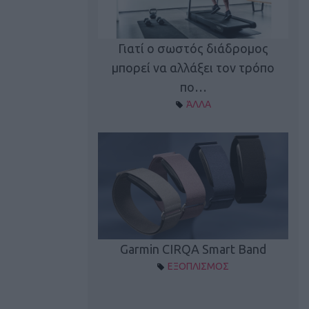
καλύπτει τη νέα
Γιατί ο σωστός διάδρομος
ρεξίματος Sen…
μπορεί να αλλάξει τον τρόπο
διά
ΠΛΙΣΜΟΣ
πο…
ΆΛΛΑ
Spectur 3
Garmin CIRQA Smart Band
ΛΛΑΔΑ
ΕΞΟΠΛΙΣΜΟΣ