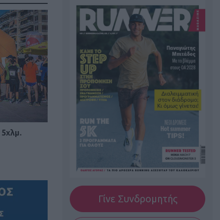
 5χλμ.
Γίνε Συνδρομητής