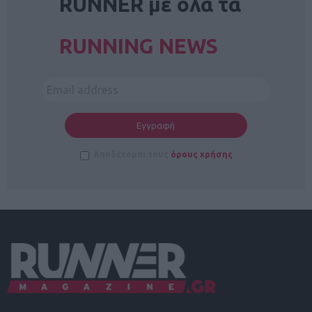
RUNNER με όλα τα
RUNNING NEWS
Αποδέχομαι τους
όρους χρήσης