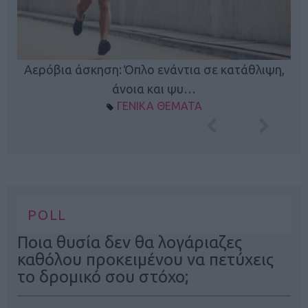
Κ
Αερόβια άσκηση: Όπλο ενάντια σε κατάθλιψη,
φή
άνοια και ψυ…
ΓΕΝΙΚΑ ΘΕΜΑΤΑ
POLL
Ποια θυσία δεν θα λογάριαζες
καθόλου προκειμένου να πετύχεις
το δρομικό σου στόχο;