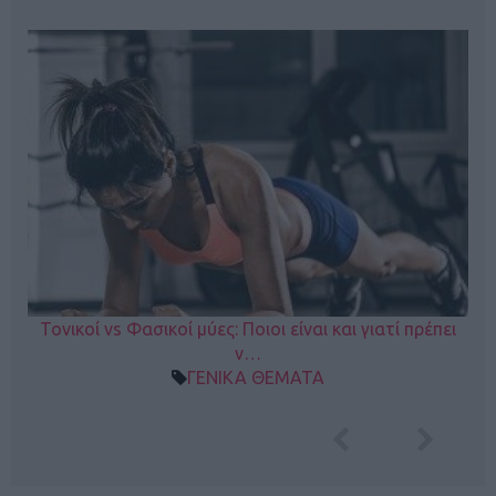
Τονικοί vs Φασικοί μύες: Ποιοι είναι και γιατί πρέπει
ν…
ΓΕΝΙΚΑ ΘΕΜΑΤΑ