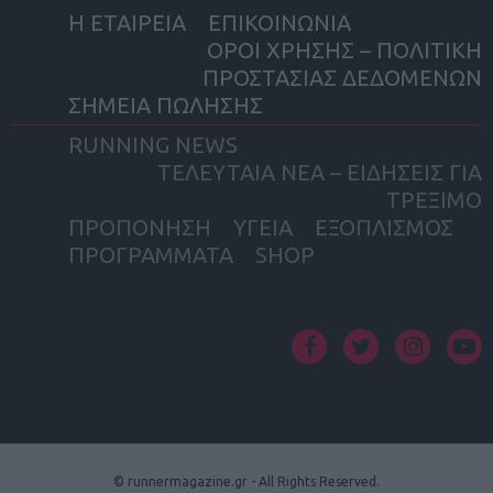
Η ΕΤΑΙΡΕΙΑ
ΕΠΙΚΟΙΝΩΝΙΑ
ΟΡΟΙ ΧΡΗΣΗΣ – ΠΟΛΙΤΙΚΗ
ΠΡΟΣΤΑΣΙΑΣ ΔΕΔΟΜΕΝΩΝ
ΣΗΜΕΙΑ ΠΩΛΗΣΗΣ
RUNNING NEWS
ΤΕΛΕΥΤΑΙΑ ΝΕΑ – ΕΙΔΗΣΕΙΣ ΓΙΑ
ΤΡΕΞΙΜΟ
ΠΡΟΠΟΝΗΣΗ
ΥΓΕΙΑ
ΕΞΟΠΛΙΣΜΟΣ
ΠΡΟΓΡΑΜΜΑΤΑ
SHOP
facebook
twitter
instagram
yout
© runnermagazine.gr - All Rights Reserved.