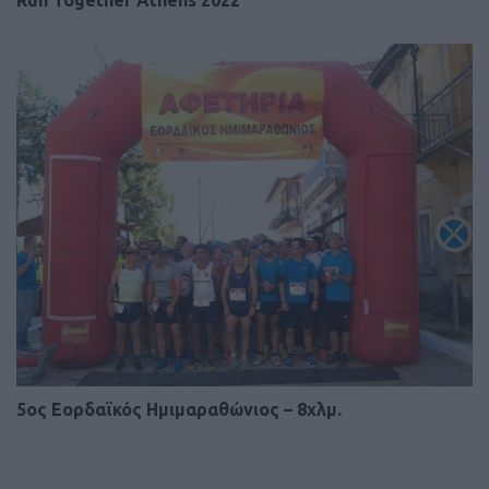
Run Together Athens 2022
5ος Εορδαϊκός Ημιμαραθώνιος – 8χλμ.