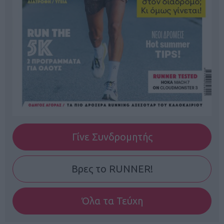
Γίνε Συνδρομητής
Βρες το RUNNER!
Όλα τα Τεύχη