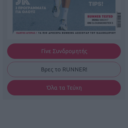
Γίνε Συνδρομητής
Βρες το RUNNER!
Όλα τα Τεύχη