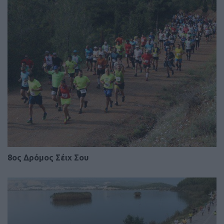
8ος Δρόμος Σέιχ Σου