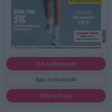
Γίνε Συνδρομητής
Βρες το RUNNER!
Όλα τα Τεύχη