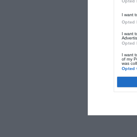
Opted 
I want t
Opted 
I want 
Advertis
Opted 
I want t
of my P
was col
Opted 