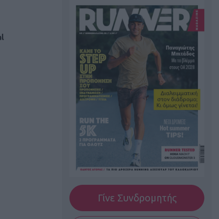
l
Γίνε Συνδρομητής