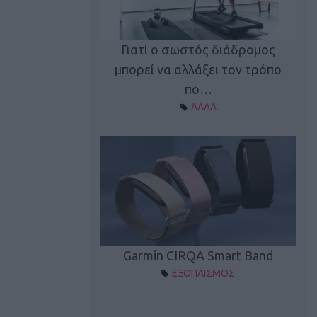
καλύπτει τη νέα
Γιατί ο σωστός διάδρομος
ρεξίματος Sen…
μπορεί να αλλάξει τον τρόπο
διά
ΠΛΙΣΜΟΣ
πο…
ΆΛΛΑ
Spectur 3
Garmin CIRQA Smart Band
ΛΛΑΔΑ
ΕΞΟΠΛΙΣΜΟΣ