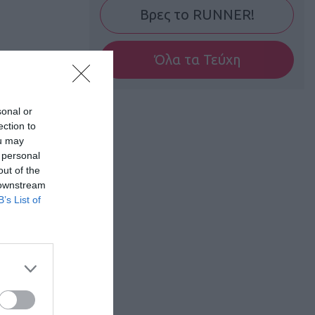
Βρες το RUNNER!
Όλα τα Τεύχη
sonal or
ection to
ou may
 personal
out of the
 downstream
B’s List of