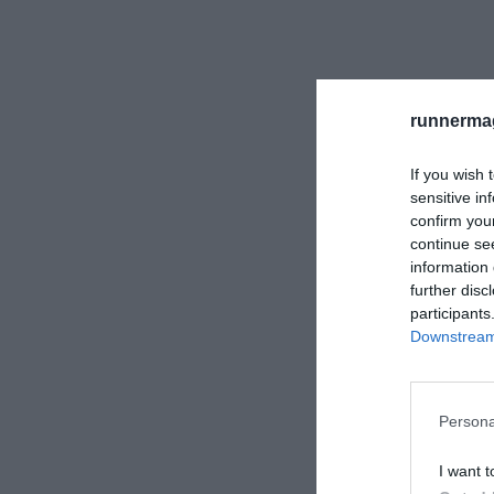
runnermag
If you wish 
sensitive in
confirm you
continue se
information 
further disc
participants
Downstream 
Persona
I want t