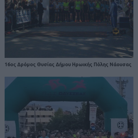
16ος Δρόμος Θυσίας Δήμου Ηρωικής Πόλης Νάουσας