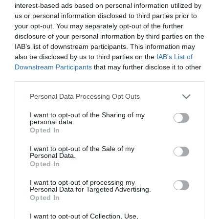
interest-based ads based on personal information utilized by
us or personal information disclosed to third parties prior to
your opt-out. You may separately opt-out of the further
disclosure of your personal information by third parties on the
IAB’s list of downstream participants. This information may
8ος Αγώνας Δρόμου Λιμένων Μεγάρων – Νέας
also be disclosed by us to third parties on the
IAB’s List of
Περάμου 9 …
Downstream Participants
that may further disclose it to other
Τα αποτελέσματα του αγώνα
third parties.
Personal Data Processing Opt Outs
I want to opt-out of the Sharing of my
personal data.
Opted In
I want to opt-out of the Sale of my
Personal Data.
Opted In
I want to opt-out of processing my
Personal Data for Targeted Advertising.
Opted In
I want to opt-out of Collection, Use,