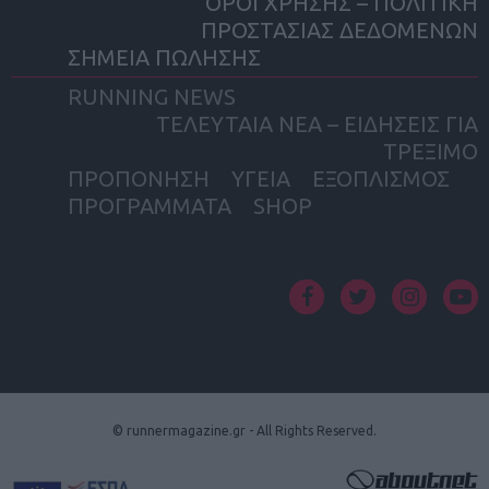
ΟΡΟΙ ΧΡΗΣΗΣ – ΠΟΛΙΤΙΚΗ
ΠΡΟΣΤΑΣΙΑΣ ΔΕΔΟΜΕΝΩΝ
ΣΗΜΕΙΑ ΠΩΛΗΣΗΣ
RUNNING NEWS
ΤΕΛΕΥΤΑΙΑ ΝΕΑ – ΕΙΔΗΣΕΙΣ ΓΙΑ
ΤΡΕΞΙΜΟ
ΠΡΟΠΟΝΗΣΗ
ΥΓΕΙΑ
ΕΞΟΠΛΙΣΜΟΣ
ΠΡΟΓΡΑΜΜΑΤΑ
SHOP
facebook
twitter
instagram
yout
© runnermagazine.gr - All Rights Reserved.