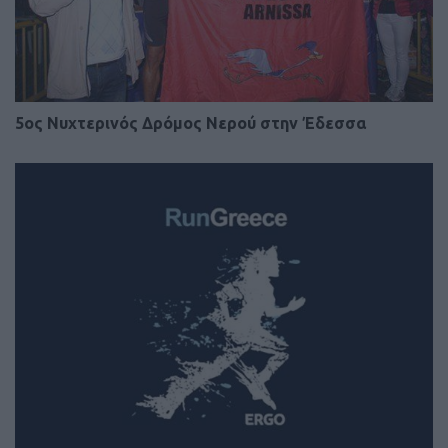
5ος Νυχτερινός Δρόμος Νερού στην Έδεσσα