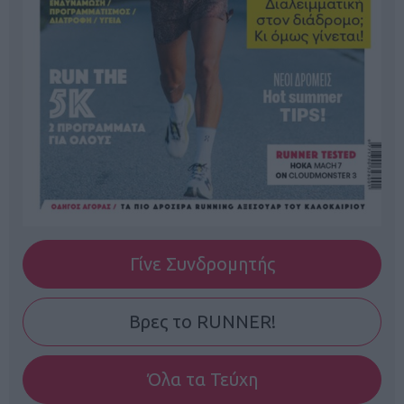
Γίνε Συνδρομητής
Βρες το RUNNER!
Όλα τα Τεύχη