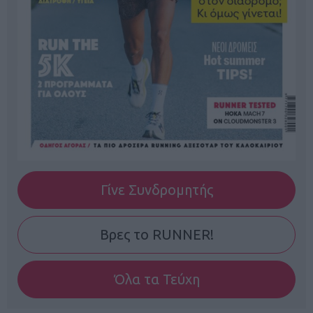
Γίνε Συνδρομητής
Βρες το RUNNER!
Όλα τα Τεύχη