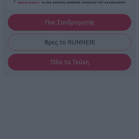
Γίνε Συνδρομητής
Βρες το RUNNER!
Όλα τα Τεύχη