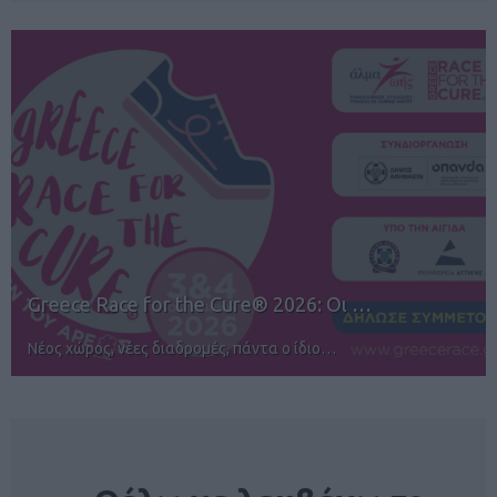
12ος TUI Rhodes Marathon: Άνοιγμα ε…
Αγώνες για όλους στην Ρόδο
NEWSLETTER