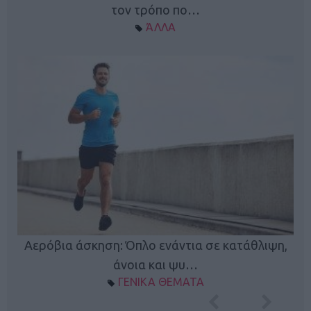
τον τρόπο πο…
ΆΛΛΑ
Κ
Αερόβια άσκηση: Όπλο ενάντια σε κατάθλιψη,
φή
άνοια και ψυ…
ΓΕΝΙΚΑ ΘΕΜΑΤΑ