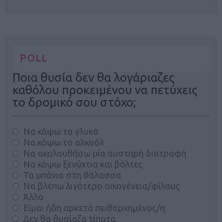
POLL
Ποια θυσία δεν θα λογάριαζες
καθόλου προκειμένου να πετύχεις
το δρομικό σου στόχο;
Να κόψω τα γλυκά
Να κόψω το αλκοόλ
Να ακολουθήσω μία αυστηρή διατροφή
Να κόψω ξενύχτια και βόλτες
Τα μπάνια στη θάλασσα
Να βλέπω λιγότερο οικογένεια/φίλους
Άλλο
Είμαι ήδη αρκετά πειθαρχημένος/η
Δεν θα θυσίαζα τίποτα