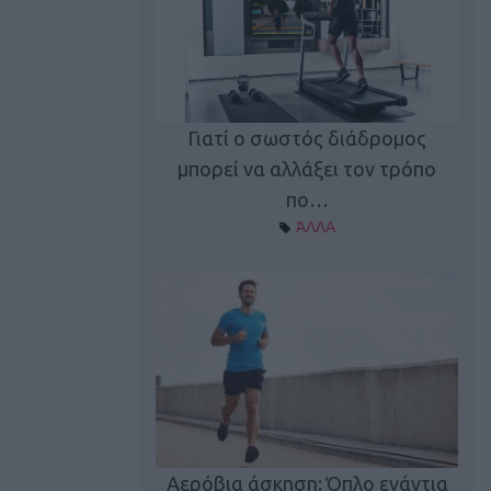
Γιατί ο σωστός διάδρομος
ι καφεΐνη
Τ
μπορεί να αλλάξει τον τρόπο
Α ΘΕΜΑΤΑ
πο…
ΆΛΛΑ
utions: Η άσκηση
Κα
 για το 2026!
Αερόβια άσκηση: Όπλο ενάντια