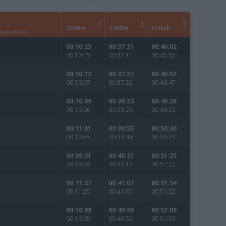
Καφές κα
ΓΕΝΙΚ
New Year Resol
στην κορυφή