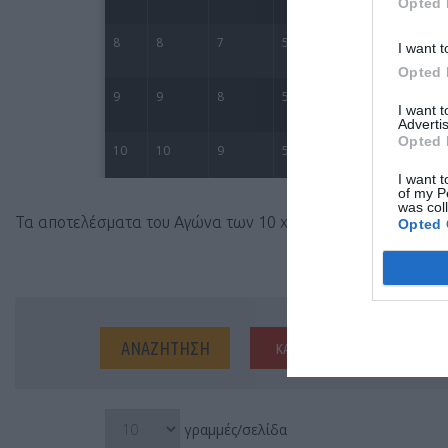
Opted 
I want t
Opted 
I want 
Advertis
Opted 
I want t
of my P
was col
Τα αποτελέσματα του Αγώνα των 10 χλμ.
Opted 