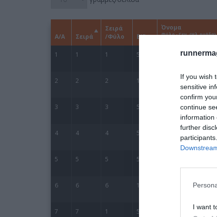
runnermag
If you wish 
sensitive in
confirm you
continue se
information 
further disc
participants
Downstream 
Persona
I want t