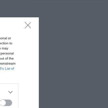
sonal or
ection to
ou may
 personal
out of the
 downstream
B’s List of