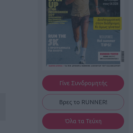
Γίνε Συνδρομητής
Βρες το RUNNER!
Όλα τα Τεύχη