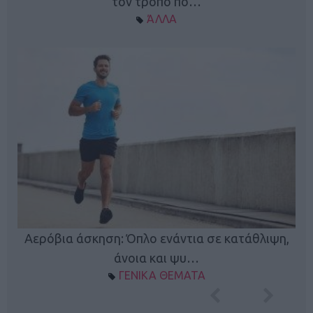
τον τρόπο πο…
ΆΛΛΑ
Κ
Αερόβια άσκηση: Όπλο ενάντια σε κατάθλιψη,
φή
άνοια και ψυ…
ΓΕΝΙΚΑ ΘΕΜΑΤΑ