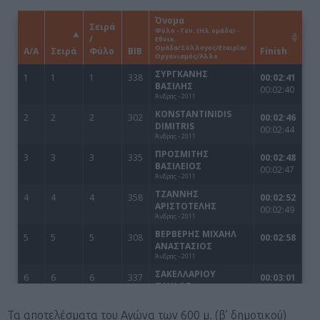
Τα αποτελέσματα του Αγώνα των 600 μ. (β’ δημοτικού)