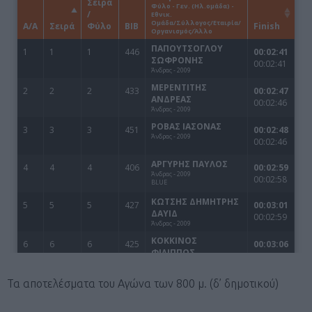
Τα αποτελέσματα του Αγώνα των 800 μ. (δ’ δημοτικού)