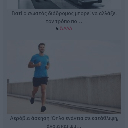
Γιατί ο σωστός διάδρομος μπορεί να αλλάξει
τον τρόπο πο…
ΆΛΛΑ
Κ
Αερόβια άσκηση: Όπλο ενάντια σε κατάθλιψη,
φή
άνοια και ψυ…