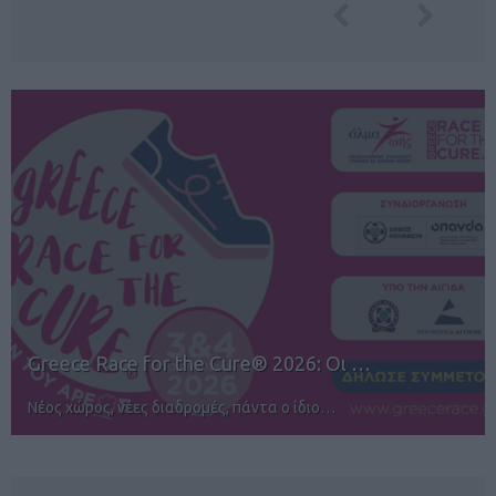
Οι …
12ος TUI Rhodes Marathon: Άνοιγ
Αγώνες για όλους στην Ρόδο