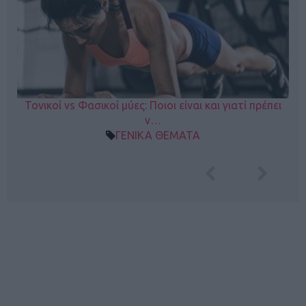
Τονικοί vs Φασικοί μύες: Ποιοι είναι και γιατί πρέπει
ν…
ΓΕΝΙΚΑ ΘΕΜΑΤΑ