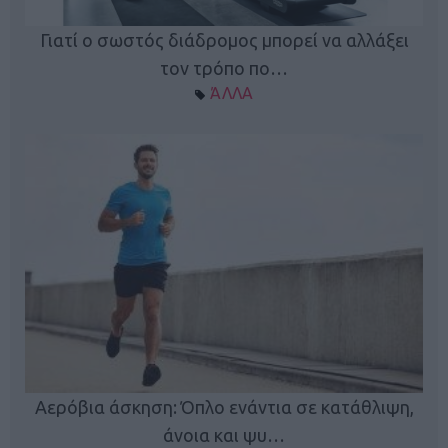
Γιατί ο σωστός διάδρομος μπορεί να αλλάξει
τον τρόπο πο…
ΆΛΛΑ
Κ
Αερόβια άσκηση: Όπλο ενάντια σε κατάθλιψη,
φή
άνοια και ψυ…