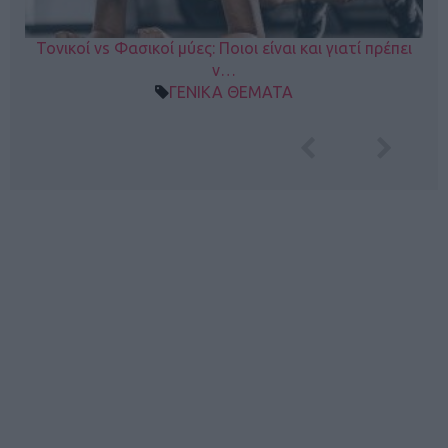
Τονικοί vs Φασικοί μύες: Ποιοι είναι και γιατί πρέπει
ν…
ΓΕΝΙΚΑ ΘΕΜΑΤΑ