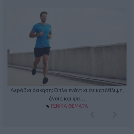
Κ
Αερόβια άσκηση: Όπλο ενάντια σε κατάθλιψη,
φή
άνοια και ψυ…
ΓΕΝΙΚΑ ΘΕΜΑΤΑ