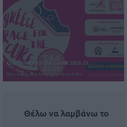
Οι …
12ος TUI Rhodes Marathon: Άνοιγ
Αγώνες για όλους στην Ρόδο
NEWSLETTER
Θέλω να λαμβάνω το