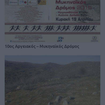
10ος Αργειακός – Μυκηναϊκός Δρόμος