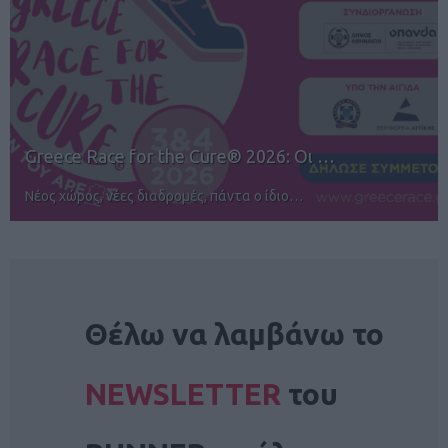
12ος TUI Rhodes Marathon: Άνοιγμα ε…
Αγώνες για όλους στην Ρόδο
NEWSLETTER
Θέλω να λαμβάνω το
NEWSLETTER
του