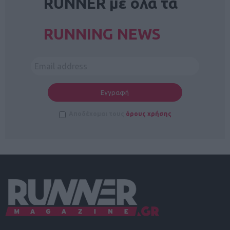
RUNNER με όλα τα
RUNNING NEWS
Αποδέχομαι τους
όρους χρήσης