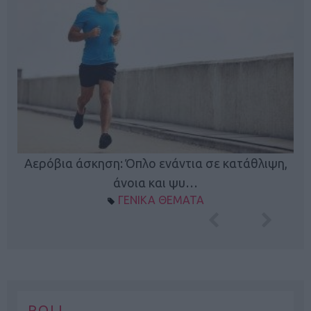
Κ
Αερόβια άσκηση: Όπλο ενάντια σε κατάθλιψη,
φή
άνοια και ψυ…
ΓΕΝΙΚΑ ΘΕΜΑΤΑ
POLL