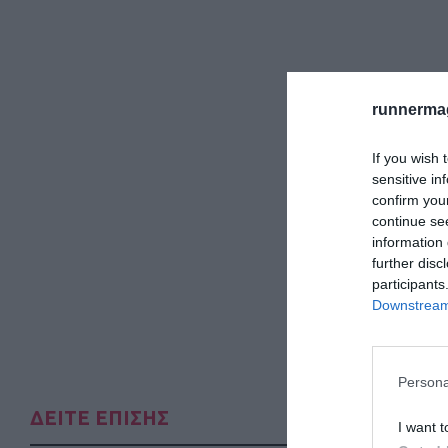
runnermag
If you wish 
sensitive in
confirm you
continue se
information 
further disc
participants
Downstream 
Persona
ΔΕΙΤΕ ΕΠΙΣΗΣ
I want t