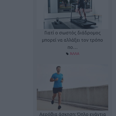
Γιατί ο σωστός διάδρομος
ι καφεΐνη
Τ
μπορεί να αλλάξει τον τρόπο
Α ΘΕΜΑΤΑ
πο…
ΆΛΛΑ
utions: Η άσκηση
Κα
 για το 2026!
Αερόβια άσκηση: Όπλο ενάντια