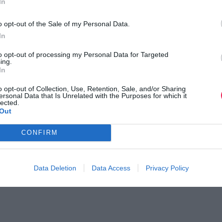
In
o opt-out of the Sale of my Personal Data.
In
to opt-out of processing my Personal Data for Targeted
ing.
In
o opt-out of Collection, Use, Retention, Sale, and/or Sharing
ersonal Data that Is Unrelated with the Purposes for which it
lected.
Out
ός Αγώνας Δρόμου
Spetses mini Marathon 20
υλιωτών
Ημέρα 1η
CONFIRM
Τα αποτελέσματα των αγώνων
Data Deletion
Data Access
Privacy Policy