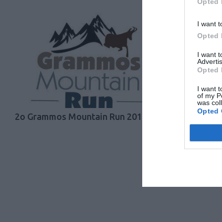
Opted 
I want t
Opted 
I want 
Advertis
Opted 
I want t
of my P
was col
Opted 
2o Grammos Mountain Run 2019
4ος Ορειν
Θυσίας Σο