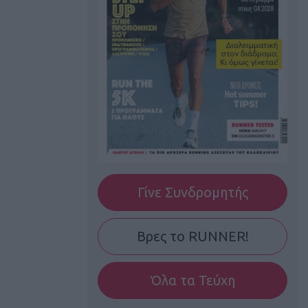
Γίνε Συνδρομητής
Βρες το RUNNER!
Όλα τα Τεύχη