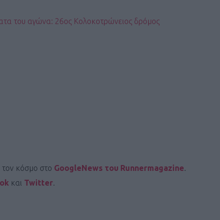
ατα του αγώνα: 26oς Κολοκοτρώνειος δρόμος
ι τον κόσμο στο
GoogleNews του Runnermagazine
.
ook
και
Twitter
.