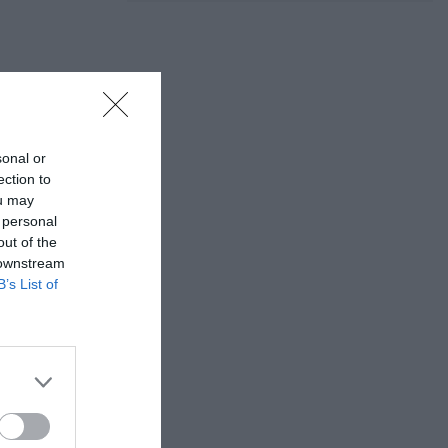
sonal or
ection to
ou may
 personal
out of the
 downstream
B’s List of