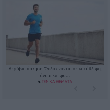
Κ
Αερόβια άσκηση: Όπλο ενάντια σε κατάθλιψη,
φή
άνοια και ψυ…
ΓΕΝΙΚΑ ΘΕΜΑΤΑ