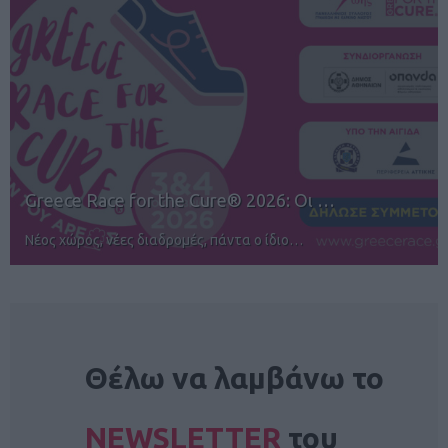
Οι …
12ος TUI Rhodes Marathon: Άνοιγ
Αγώνες για όλους στην Ρόδο
NEWSLETTER
Θέλω να λαμβάνω το
NEWSLETTER
του