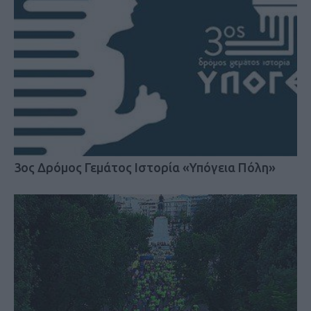
3ος Δρόμος Γεμάτος Ιστορία «Υπόγεια Πόλη»