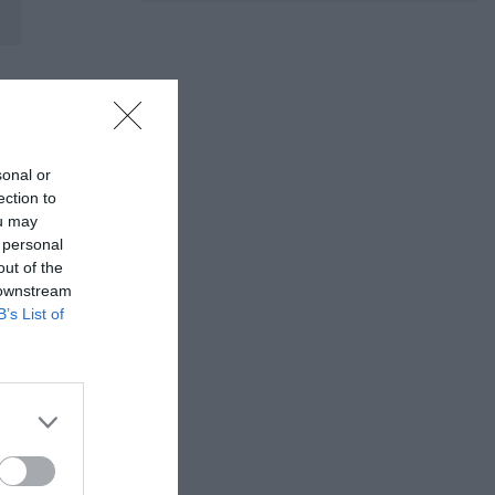
sonal or
ection to
ou may
 personal
out of the
 downstream
B’s List of