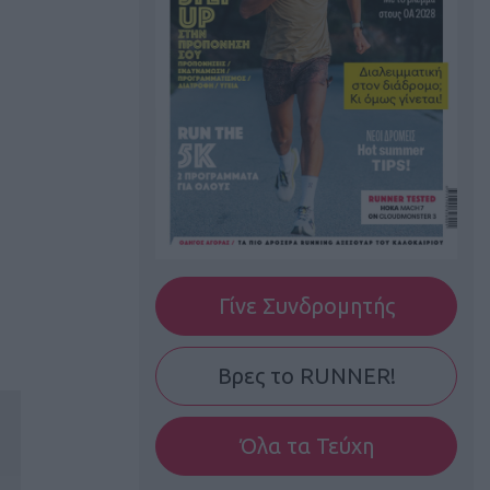
Γίνε Συνδρομητής
Βρες το RUNNER!
Όλα τα Τεύχη