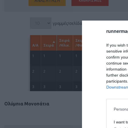
runnermag
If you wish 
sensitive in
confirm you
continue se
information 
further disc
participants
Downstream 
Ολύμπια Μονοπάτια
Persona
I want t