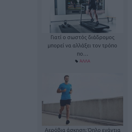
Γιατί ο σωστός διάδρομος
ι καφεΐνη
Τ
μπορεί να αλλάξει τον τρόπο
Α ΘΕΜΑΤΑ
πο…
ΆΛΛΑ
utions: Η άσκηση
Κα
 για το 2026!
Αερόβια άσκηση: Όπλο ενάντια