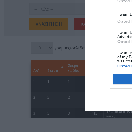
Opted 
I want t
Opted 
I want 
Advertis
Opted 
I want t
of my P
was col
Opted 