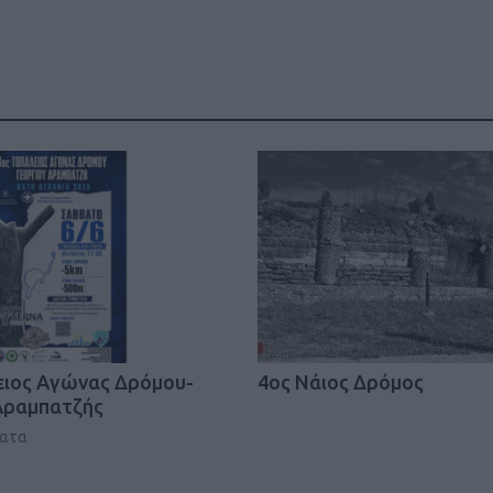
ΓΕΝΙΚ
ειος Αγώνας Δρόμου-
4ος Νάιος Δρόμος
Αραμπατζής
ματα