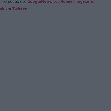
ι τον κόσμο στο
GoogleNews του Runnermagazine
.
ook
και
Twitter
.
Καφές κα
ΓΕΝΙΚ
New Year Resol
στην κορυφή