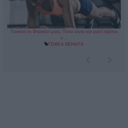
Τονικοί vs Φασικοί μύες: Ποιοι είναι και γιατί πρέπει
ν…
ΓΕΝΙΚΑ ΘΕΜΑΤΑ