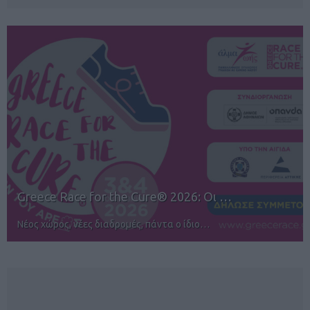
 …
12ος TUI Rhodes Marathon: Άνοιγμα
Αγώνες για όλους στην Ρόδο
NEWSLETTER