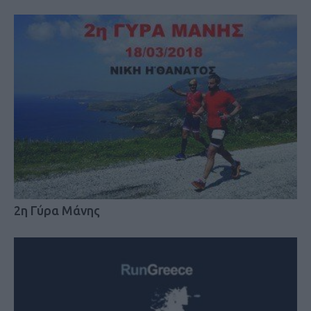
2η Γύρα Μάνης