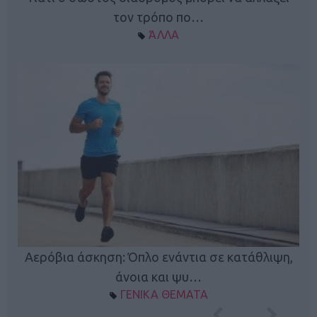
τον τρόπο πο…
ΆΛΛΑ
Κ
Αερόβια άσκηση: Όπλο ενάντια σε κατάθλιψη,
φή
άνοια και ψυ…
ΓΕΝΙΚΑ ΘΕΜΑΤΑ