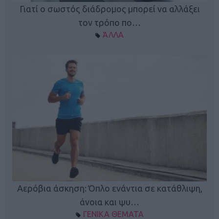
Γιατί ο σωστός διάδρομος μπορεί να αλλάξει
τον τρόπο πο…
ΆΛΛΑ
Κ
Αερόβια άσκηση: Όπλο ενάντια σε κατάθλιψη,
φή
άνοια και ψυ…
ΓΕΝΙΚΑ ΘΕΜΑΤΑ