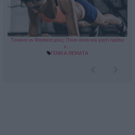
Τονικοί vs Φασικοί μύες: Ποιοι είναι και γιατί πρέπει
ν…
ΓΕΝΙΚΑ ΘΕΜΑΤΑ