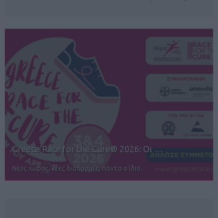
Οι …
12ος TUI Rhodes Marathon: Άνοιγ
Αγώνες για όλους στην Ρόδο