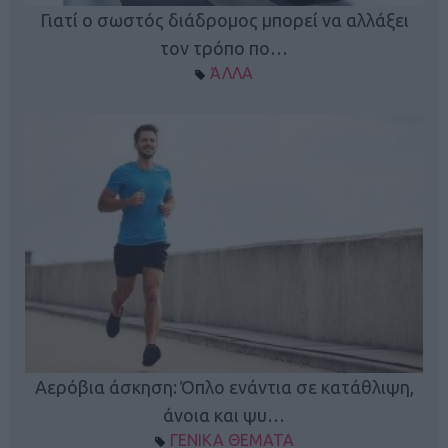
Γιατί ο σωστός διάδρομος μπορεί να αλλάξει
τον τρόπο πο…
ΆΛΛΑ
Κ
Αερόβια άσκηση: Όπλο ενάντια σε κατάθλιψη,
φή
άνοια και ψυ…
ΓΕΝΙΚΑ ΘΕΜΑΤΑ