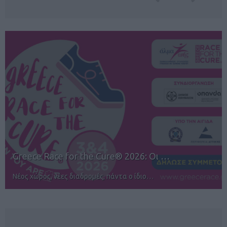
 …
12ος TUI Rhodes Marathon: Άνοιγμα
Αγώνες για όλους στην Ρόδο