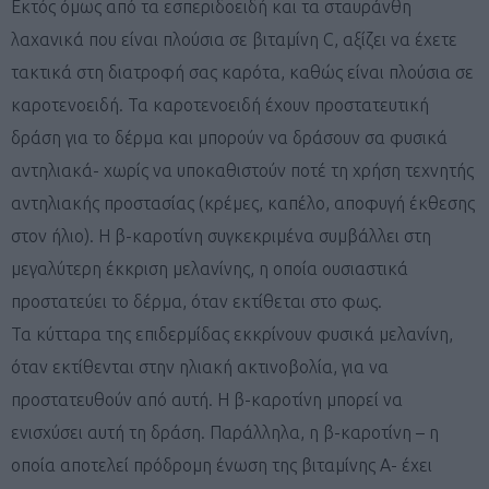
Εκτός όμως από τα εσπεριδοειδή και τα σταυράνθη
λαχανικά που είναι πλούσια σε βιταμίνη C, αξίζει να έχετε
τακτικά στη διατροφή σας καρότα, καθώς είναι πλούσια σε
καροτενοειδή. Τα καροτενοειδή έχουν προστατευτική
δράση για το δέρμα και μπορούν να δράσουν σα φυσικά
αντηλιακά- χωρίς να υποκαθιστούν ποτέ τη χρήση τεχνητής
αντηλιακής προστασίας (κρέμες, καπέλο, αποφυγή έκθεσης
στον ήλιο). Η β-καροτίνη συγκεκριμένα συμβάλλει στη
μεγαλύτερη έκκριση μελανίνης, η οποία ουσιαστικά
προστατεύει το δέρμα, όταν εκτίθεται στο φως.
Τα κύτταρα της επιδερμίδας εκκρίνουν φυσικά μελανίνη,
όταν εκτίθενται στην ηλιακή ακτινοβολία, για να
προστατευθούν από αυτή. Η β-καροτίνη μπορεί να
ενισχύσει αυτή τη δράση. Παράλληλα, η β-καροτίνη – η
οποία αποτελεί πρόδρομη ένωση της βιταμίνης Α- έχει