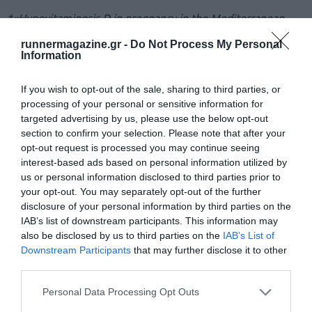
*«Hypovitaminosis D in pregnancy in the Mediterranean
region: a systematic review. European journal of clinical
runnermagazine.gr -
Do Not Process My Personal
Information
nutrition». Karras S, Paschou SA, Kandaraki E, Anagnostis P,
Annweiler C, Tarlatzis BC, et al. 2016. Epub 2016/03/05.
If you wish to opt-out of the sale, sharing to third parties, or
processing of your personal or sensitive information for
Δημοσίευση στο Runner 91, της Ειρήνης Χριστάκη, Κλινικής
targeted advertising by us, please use the below opt-out
section to confirm your selection. Please note that after your
Διαιτολόγου – Διατροφολόγου, MSc.M Υποψήφια Διδάκτωρ
opt-out request is processed you may continue seeing
Ιατρικής Σχολής Αθηνών
interest-based ads based on personal information utilized by
us or personal information disclosed to third parties prior to
your opt-out. You may separately opt-out of the further
Μάθετε πρώτοι όλα τα νέα για το τρέξιμο στην Ελλάδα
disclosure of your personal information by third parties on the
και τον κόσμο στο
GoogleNews του Runnermagazine
.
IAB’s list of downstream participants. This information may
also be disclosed by us to third parties on the
IAB’s List of
Ακολουθήστε το
Runnermagazine
σε
Instagram
,
Downstream Participants
that may further disclose it to other
Facebook
και
Twitter
.
third parties.
Personal Data Processing Opt Outs