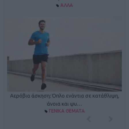
ΆΛΛΑ
Κ
Αερόβια άσκηση: Όπλο ενάντια σε κατάθλιψη,
φή
άνοια και ψυ…
ΓΕΝΙΚΑ ΘΕΜΑΤΑ