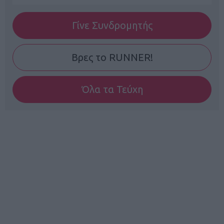
Γίνε Συνδρομητής
Βρες το RUNNER!
Όλα τα Τεύχη