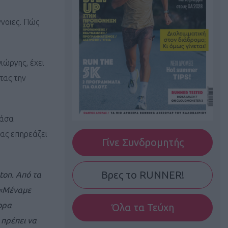
ννοιες. Πώς
ιώργης, έχει
τας την
τάσα
μας επηρεάζει
Γίνε Συνδρομητής
Βρες το RUNNER!
ton. Aπό τα
 «Μέναμε
ορα
Όλα τα Τεύχη
 πρέπει να