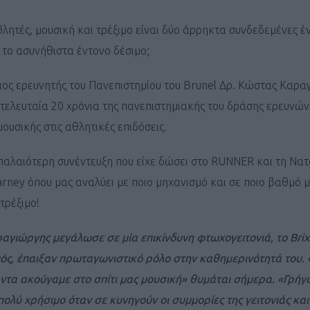
θλητές, μουσική και τρέξιμο είναι δύο άρρηκτα συνδεδεμένες έ
ό το ασυνήθιστα έντονο δέσιμο;
ος ερευνητής του Πανεπιστημίου του Brunel Δρ. Κώστας Καραγ
τελευταία 20 χρόνια της πανεπιστημιακής του δράσης ερευνών
ουσικής στις αθλητικές επιδόσεις.
παλαιότερη συνέντευξη που είχε δώσει στο RUNNER και τη Να
arney όπου μας αναλύει με ποιο μηχανισμό και σε ποιο βαθμό 
τρέξιμο!
αγιώργης μεγάλωσε σε μία επικίνδυνη φτωχογειτονιά, το Brix
σμός, έπαιξαν πρωταγωνιστικό ρόλο στην καθημερινότητά του.
ντα ακούγαμε στο σπίτι μας μουσική» θυμάται σήμερα. «Γρήγ
λύ χρήσιμο όταν σε κυνηγούν οι συμμορίες της γειτονιάς και