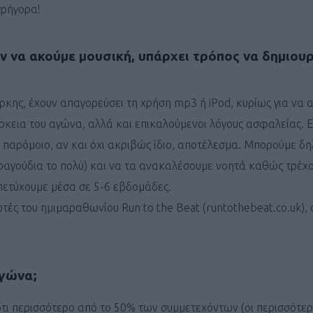
γρήγορα!
όν να ακούμε μουσική, υπάρχει τρόπος να δημιο
ρκης, έχουν απαγορεύσει τη χρήση mp3 ή iPod, κυρίως για να
Καφές κα
ΓΕΝΙΚ
κεια του αγώνα, αλλά και επικαλούμενοι λόγους ασφαλείας. Ε
 παρόμοιο, αν και όχι ακριβώς ίδιο, αποτέλεσμα. Μπορούμε δ
ραγούδια το πολύ) και να τα ανακαλέσουμε νοητά καθώς τρέχο
πετύχουμε μέσα σε 5-6 εβδομάδες.
ές του ημιμαραθωνίου Run to the Beat (runtothebeat.co.uk), 
αγώνα;
New Year Resol
στην κορυφή
 ότι περισσότερο από το 50% των συμμετεχόντων (οι περισσότερ