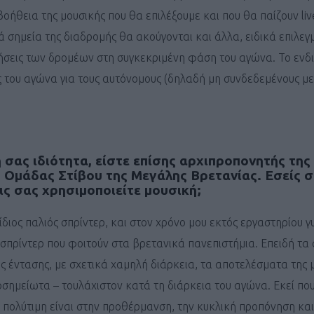
ΓΕΝΙΚ
βοήθεια της μουσικής που θα επιλέξουμε και που θα παίζουν li
 σημεία της διαδρομής θα ακούγονται και άλλα, ειδικά επιλεγ
ιτήσεις των δρομέων στη συγκεκριμένη φάση του αγώνα. Το εν
ις του αγώνα για τους αυτόνομους (δηλαδή μη συνδεδεμένους μ
η σας ιδιότητα, είστε επίσης αρχιπροπονητής της
 Ομάδας Στίβου της Μεγάλης Βρετανίας. Εσείς σ
ς σας χρησιμοποιείτε μουσική;
 ίδιος παλιός σπρίντερ, και στον χρόνο μου εκτός εργαστηρίου 
 σπρίντερ που φοιτούν στα βρετανικά πανεπιστήμια. Επειδή τα σ
 έντασης, με σχετικά χαμηλή διάρκεια, τα αποτελέσματα της 
ιοσημείωτα – τουλάχιστον κατά τη διάρκεια του αγώνα. Εκεί πο
 πολύτιμη είναι στην προθέρμανση, την κυκλική προπόνηση και