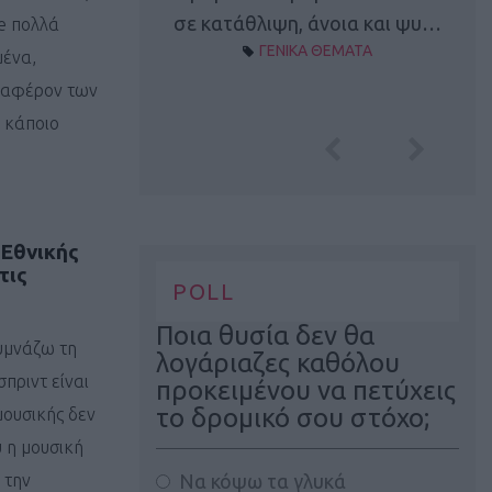
Α ΘΕΜΑΤΑ
σε κατάθλιψη, άνοια και ψυ…
ve πολλά
ΓΕΝΙΚΑ ΘΕΜΑΤΑ
μένα,
διαφέρον των
ε κάποιο
 Εθνικής
τις
POLL
Ποια θυσία δεν θα
γυμνάζω τη
λογάριαζες καθόλου
πριντ είναι
προκειμένου να πετύχεις
το δρομικό σου στόχο;
μουσικής δεν
υ η μουσική
Να κόψω τα γλυκά
 την