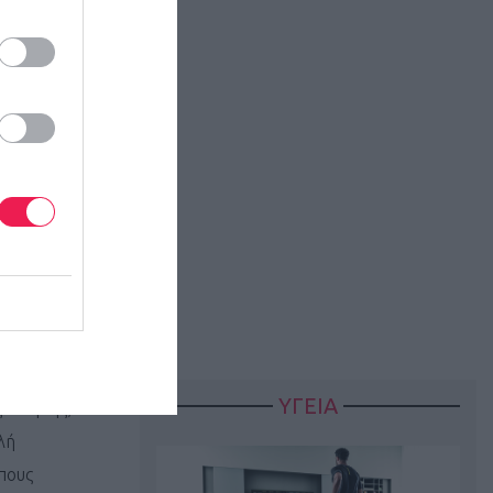
ποίηση, την
στικό ρυθμό,
 αίσθημα
ής που ακούνε
ίδιου έργου
ΥΓΕΙΑ
 κίνησης,
λή
πους