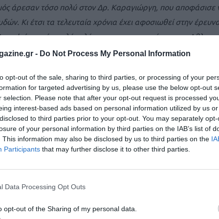
ισμός άρεσαν τόσο πολύ στον Δρ. Καραγιώργη, που αποφάσισε 
ών. Κι έτσι τα τελευταία χρόνια έχει αφοσιωθεί στην έρευνα
unel, όπου είναι πλέον λέκτορας στο αντικείμενο της Αθλητικ
ντυπωσιακά, αποδεικνύοντας και επιστημονικά αυτό που πολλο
azine.gr -
Do Not Process My Personal Information
 στη γυμναστική και παράλληλα βοηθάει ώστε να έχουμε ακόμα
to opt-out of the sale, sharing to third parties, or processing of your per
formation for targeted advertising by us, please use the below opt-out s
r selection. Please note that after your opt-out request is processed y
ουσική μας εμπνέει και μας προσφέρει θετικό κίνητρο όταν κ
eing interest-based ads based on personal information utilized by us or
disclosed to third parties prior to your opt-out. You may separately opt-
 της μουσικής με απλούς, μη επιστημονικούς όρους;
losure of your personal information by third parties on the IAB’s list of
. This information may also be disclosed by us to third parties on the
IA
ας. Η μουσική είναι ένα βασικό συστατικό της κοινωνικής μας 
Participants
that may further disclose it to other third parties.
αι οι αθλητές δεν μένουν ανεπηρέαστοι μπροστά στον γνήσιο λυ
ύς στίχους ενός αγαπημένου κομματιού. Σύμφωνα με τα αποτε
l Data Processing Opt Outs
υς η μουσική επηρεάζει την αθλητική απόδοση:
o opt-out of the Sharing of my personal data.
ροσπάθειά μας είναι υπομέγιστη (δηλαδή δεν είναι εξαντλητικ