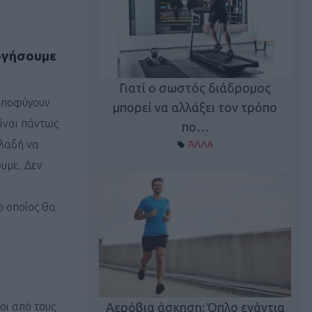
υργήσουμε
Γιατί ο σωστός διάδρομος
 αποφύγουν
ι καφεΐνη
Τ
μπορεί να αλλάξει τον τρόπο
Α ΘΕΜΑΤΑ
ίναι πάντως
πο…
ηλαδή να
ΆΛΛΑ
υμε. Δεν
ο οποίος θα
utions: Η άσκηση
Κα
 για το 2026!
οι από τους
Αερόβια άσκηση: Όπλο ενάντια