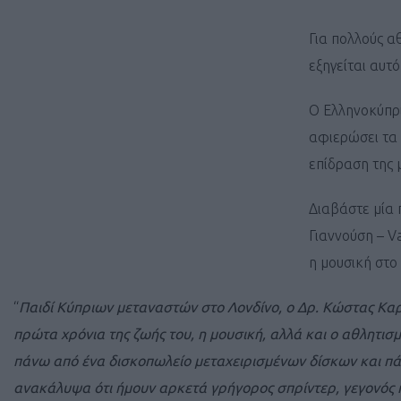
Για πολλούς α
εξηγείται αυτ
Ο Ελληνοκύπρι
αφιερώσει τα 
επίδραση της μ
Διαβάστε μία 
Γιαννούση – V
η μουσική στο 
“
Παιδί Κύπριων μεταναστών στο Λονδίνο, ο Δρ. Κώστας Καρ
πρώτα χρόνια της ζωής του, η μουσική, αλλά και ο αθλητι
πάνω από ένα δισκοπωλείο μεταχειρισμένων δίσκων και πά
ανακάλυψα ότι ήμουν αρκετά γρήγορος σπρίντερ, γεγονός πο