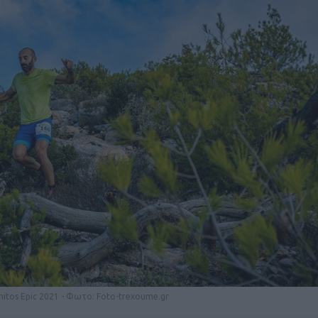
itos Epic 2021 - Φωτο: Foto-trexoume.gr