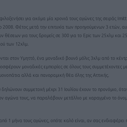
φιλοξενήσει για ακόμα μία χρονιά τους αγώνες της σειράς Imitt
το 2008. Φέτος μετά την επιτυχία των προηγούμενων 3 ετών, αυ
ν θέσεων για τους δρομείς σε 300 για το Epic των 25χλμ και 25
ού των 12χλμ.
ονται στον Υμηττό, ένα μοναδικό βουνό μόλις 3χλμ από το κέντ
οσφέρουν μοναδικές εμπειρίες σε όλους τους συμμετέχοντες μ
ονοπάτια αλλά και πανοραμική θέα όλης της Αττικής.
υ δηλώνουν συμμετοχή μέχρι 31 Ιουλίου έχουν το προνόμιο, ότα
ον αγώνα τους, να παραλάβουν μετάλλιο με χαραγμένο το όνομ
από 1 μήνα τους αγώνες, οπότε καλό είναι, αν σας ενδιαφέρει 