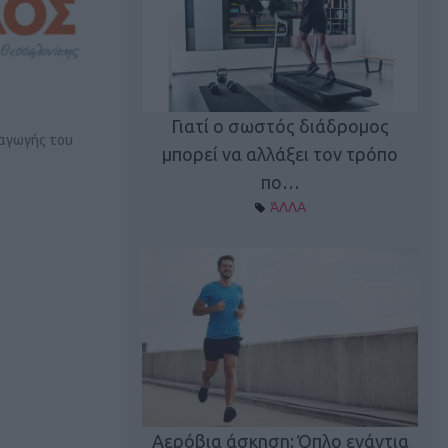
Γιατί ο σωστός διάδρομος
ξαγωγής του
ι καφεΐνη
Τ
μπορεί να αλλάξει τον τρόπο
Α ΘΕΜΑΤΑ
πο…
ΆΛΛΑ
utions: Η άσκηση
Κα
 για το 2026!
Αερόβια άσκηση: Όπλο ενάντια