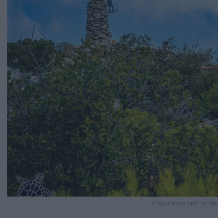
Στιγμιότυπο από το Imm