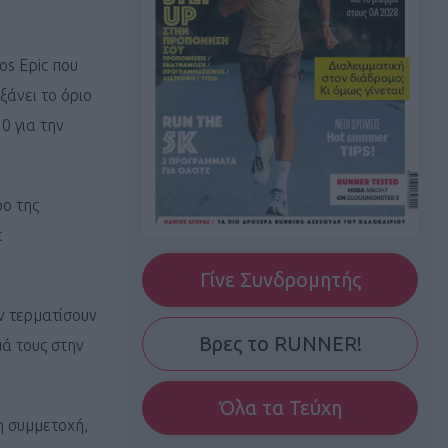
os Epic που
ξάνει το όριο
0 για την
ρο της
ε
Γίνε Συνδρομητής
ν τερματίσουν
Βρες το RUNNER!
ά τους στην
Όλα τα Τεύχη
η συμμετοχή,