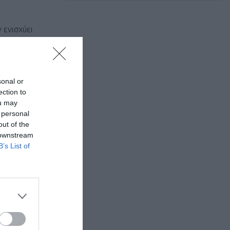
 ενισχύει
sonal or
ection to
ou may
 personal
out of the
 downstream
B’s List of