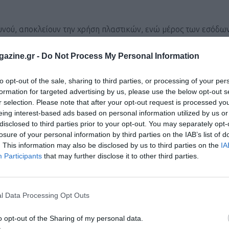
ουνού, αποκλείουν την χρήση πλαστικών, ενώ μέρος των εσόδων
ια.
azine.gr -
Do Not Process My Personal Information
.imittosepic.gr
to opt-out of the sale, sharing to third parties, or processing of your per
formation for targeted advertising by us, please use the below opt-out s
ι τον κόσμο στο
GoogleNews του Runnermagazine
.
r selection. Please note that after your opt-out request is processed y
eing interest-based ads based on personal information utilized by us or
ook
και
Twitter
.
disclosed to third parties prior to your opt-out. You may separately opt-
losure of your personal information by third parties on the IAB’s list of
. This information may also be disclosed by us to third parties on the
IA
Participants
that may further disclose it to other third parties.
l Data Processing Opt Outs
o opt-out of the Sharing of my personal data.