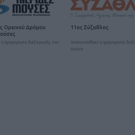
ς Ορεινού Δρόμου
11ος Σύζαθλος
Μούσες
 η ημερομηνία διεξαγωγής του
Ανακοινώθηκε η ημερομηνία διε
Καφές κα
αγώνα
ΓΕΝΙΚ
New Year Resol
στην κορυφή