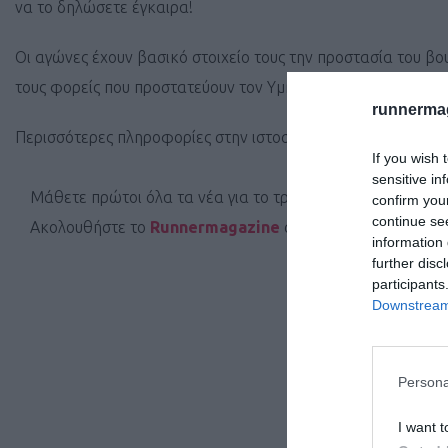
να το δηλώσετε έγκαιρα!
Οι αγώνες έχουν βασικό στοιχείο τους την προστασία του β
τους φορείς που προστατεύουν τον Υμηττό όλα αυτά τα χρόν
runnermag
Περισσότερες πληροφορίες στην ιστοσελίδα του αγώνα:
www
If you wish 
sensitive in
Μάθετε πρώτοι όλα τα νέα για το τρέξιμο στην Ελλάδα κα
confirm you
continue se
Ακολουθήστε το
Runnermagazine
σε
Instagram
,
Faceb
information 
further disc
participants
Downstream 
Persona
I want t