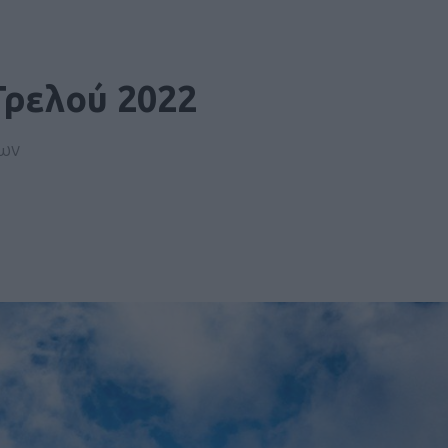
Τρελού 2022
νων