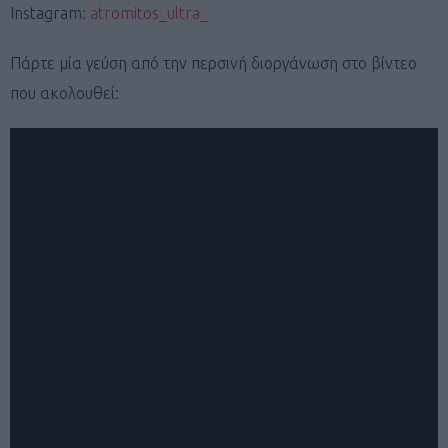
Instagram:
atromitos_ultra_
Πάρτε μία γεύση από την περσινή διοργάνωση στο βίντεο
που ακολουθεί: