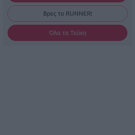
Βρες το RUNNER!
Όλα τα Τεύχη