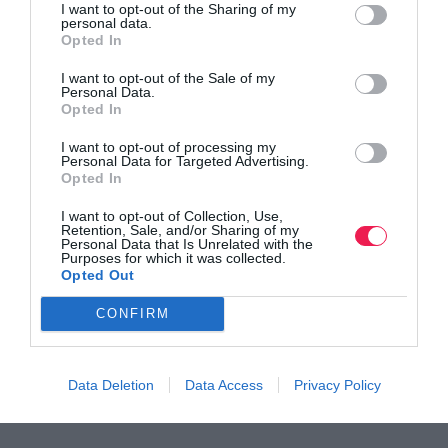
I want to opt-out of the Sharing of my
personal data.
Opted In
I want to opt-out of the Sale of my
Personal Data.
Opted In
I want to opt-out of processing my
Personal Data for Targeted Advertising.
Opted In
I want to opt-out of Collection, Use,
Retention, Sale, and/or Sharing of my
Μάθετε πρώτοι όλα τα νέα για το τρέξιμο στην Ελλάδα
Personal Data that Is Unrelated with the
Purposes for which it was collected.
και τον κόσμο στο
GoogleNews του Runnermagazine
.
Opted Out
Ακολουθήστε το
Runnermagazine
σε
Instagram
,
CONFIRM
Facebook
και
Twitter
.
Data Deletion
Data Access
Privacy Policy