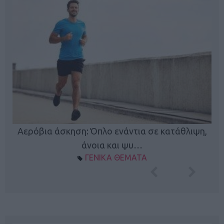
Κ
Αερόβια άσκηση: Όπλο ενάντια σε κατάθλιψη,
φή
άνοια και ψυ…
ΓΕΝΙΚΑ ΘΕΜΑΤΑ