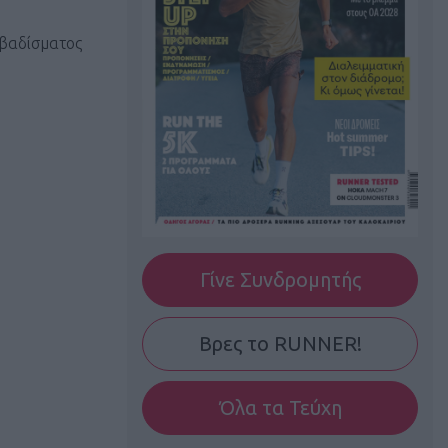
 βαδίσματος
Γίνε Συνδρομητής
Βρες το RUNNER!
Όλα τα Τεύχη