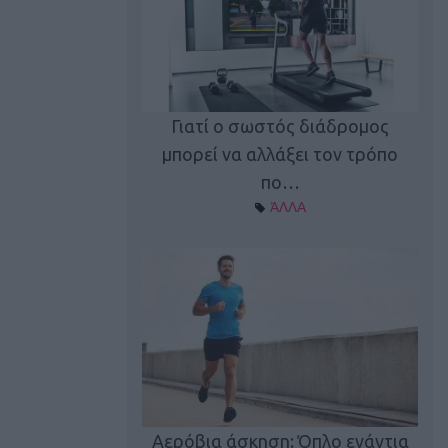
Γιατί ο σωστός διάδρομος
ι καφεΐνη
Τ
μπορεί να αλλάξει τον τρόπο
Α ΘΕΜΑΤΑ
πο…
ΆΛΛΑ
utions: Η άσκηση
Κα
 για το 2026!
Αερόβια άσκηση: Όπλο ενάντια