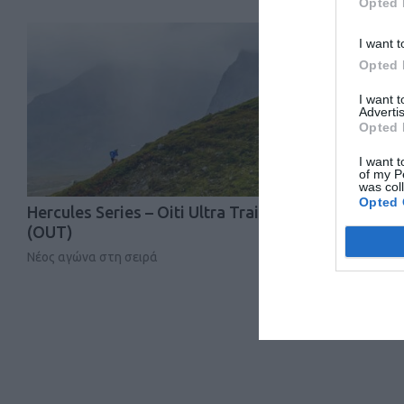
Opted 
I want t
Opted 
I want 
Advertis
Opted 
I want t
of my P
was col
Opted 
Hercules Series – Oiti Ultra Trail
Mesta Mast
(OUT)
Νέος αγώνα στη σειρά
Δείτε τις πλη