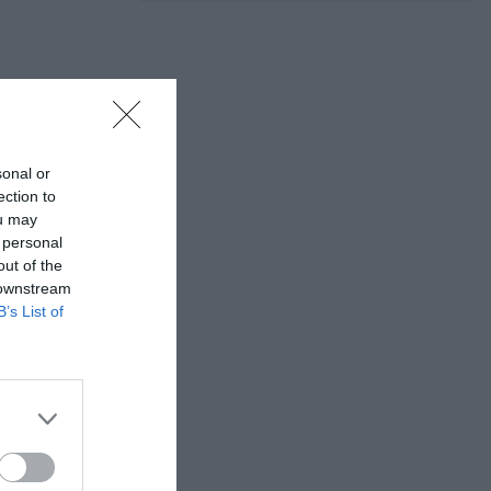
sonal or
ection to
ou may
 personal
out of the
 downstream
B’s List of