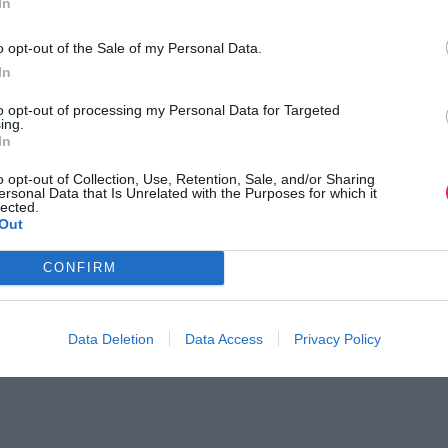
In
o opt-out of the Sale of my Personal Data.
In
to opt-out of processing my Personal Data for Targeted
ing.
In
o opt-out of Collection, Use, Retention, Sale, and/or Sharing
ersonal Data that Is Unrelated with the Purposes for which it
lected.
Out
ic Run 2026
Sfakia Sky Marathon 2026
CONFIRM
ροφορίες της διοργάνωσης
Δείτε τις πληροφορίες της διορ
Data Deletion
Data Access
Privacy Policy