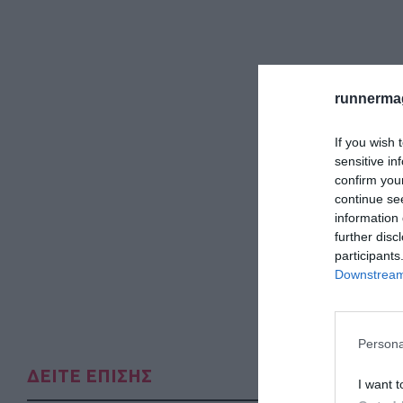
runnermag
If you wish 
sensitive in
confirm you
continue se
information 
further disc
participants
Downstream 
Persona
ΔΕΙΤΕ ΕΠΙΣΗΣ
I want t