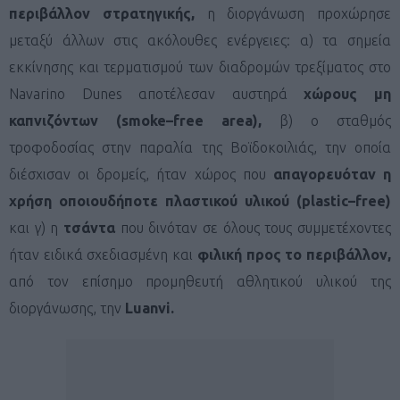
περιβάλλον στρατηγικής,
η διοργάνωση προχώρησε
μεταξύ άλλων στις ακόλουθες ενέργειες: α) τα σημεία
εκκίνησης και τερματισμού των διαδρομών τρεξίματος στο
Navarino Dunes αποτέλεσαν αυστηρά
χώρους μη
καπνιζόντων (
smoke
–
free
area
),
β) ο σταθμός
τροφοδοσίας στην παραλία της Βοϊδοκοιλιάς, την οποία
διέσχισαν οι δρομείς, ήταν χώρος που
απαγορευόταν η
χρήση οποιουδήποτε πλαστικού υλικού (
plastic
–
free
)
και γ) η
τσάντα
που δινόταν σε όλους τους συμμετέχοντες
ήταν ειδικά σχεδιασμένη και
φιλική προς το περιβάλλον,
από τον επίσημο προμηθευτή αθλητικού υλικού της
διοργάνωσης, την
Luanvi
.