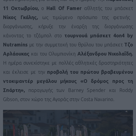
11 Οκτωβρίου,
ο
Hall
Of
Famer
αθλητής του μπάσκετ
Νίκος Γκάλης,
ως τιμώμενο πρόσωπο της φετινής
διοργάνωσης, κήρυξε την έναρξη της διοργάνωσης
κάνοντας το τζάμπολ στο
τουρνουά μπάσκετ
4on4
by
Nutramins
με την συμμετοχή του θρύλου του μπάσκετ
Τζο
Αρλάουκας
και του Ολυμπιονίκη
Αλέξανδρου Νικολαΐδη.
Η ημέρα συνεχίστηκε με πολλές αθλητικές δραστηριότητες
και έκλεισε με την
προβολή του πρώτου βραβευμένου
ντοκιμαντέρ μεγάλου μήκους «Ο δρόμος προς τη
Σπάρτη»,
παραγωγής των Barney Spender και Roddy
Gibson, στον χώρο της Αγοράς στην Costa Navarino.