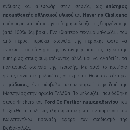
ένδυσης και αξεσουάρ στην Ισπανία, ως
επίσημος
προμηθευτής αθλητικού υλικού
του
Navarino
Challenge
πρόσφερε και φέτος την επίσημη μπλούζα της διοργάνωσης
(από 100% βαμβάκι). Ένα ιδιαίτερο τεχνικό μπλουζάκι που
από πέρυσι περιέχει στοιχεία της περιοχής ώστε να
ενισχύσει το αίσθημα της ανάμνησης και της αξέχαστης
εμπειρίας στους συμμετέχοντες αλλά και να αναδείξει τα
πολιτισμικά στοιχεία της περιοχής. Με αυτό το κριτήριο
φέτος πάνω στο μπλουζάκι, σε περίοπτη θέση σχεδιάστηκε
ο
ρόδακας
, ένα σύμβολο που κυριαρχεί στην ζωή της
Μεσσηνίας στην αρχαία Ελλάδα. Το μπλουζάκι που δόθηκε
στους finishers
του
Ford
Go
Further
ημιμαραθωνίου
που
διεξήχθη με πολύ μεγάλη συμμετοχή και την παρουσία του
Κωνσταντίνου Καρνάζη
έφερε τον σχεδιασμό της
Βοϊδοκοιλιάς.