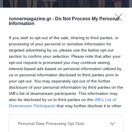
runnermagazine.gr -
Do Not Process My Personal
Information
Από αριστερά: Υφυπουργός Πολιτισμού και Αθλητισμού κ.
If you wish to opt-out of the sale, sharing to third parties, or
processing of your personal or sensitive information for
Λευτέρης Αυγενάκης, κα. Κωστάντζα Σμπώκου
targeted advertising by us, please use the below opt-out
Κωνσταντακοπούλου εκ μέρους της ΤΕΜΕΣ, Νίκος
section to confirm your selection. Please note that after your
opt-out request is processed you may continue seeing
Γκάλης, Υπουργός Τουρισμού κ. Χάρης
interest-based ads based on personal information utilized by
Θεοχάρης, κα. Τερέζα Σίσελ Country Manager Greece &
us or personal information disclosed to third parties prior to
Cyprus της Qatar Airways (photo by Elias Lefas)
your opt-out. You may separately opt-out of the further
disclosure of your personal information by third parties on the
IAB’s list of downstream participants. This information may
Το βράδυ του Σαββάτου, ο επίσημος αερομεταφορέας της
also be disclosed by us to third parties on the
IAB’s List of
διοργάνωσης, η
Qatar
Airways
,
καλωσόρισε τον κόσμο
Downstream Participants
that may further disclose it to other
third parties.
στην ξεχωριστή βραδιά
“
A
Night
to
Remember
by
Qatar
Airways
”.
Παρουσία του
Υπουργού Τουρισμού, κ. Χάρη
Personal Data Processing Opt Outs
Θεοχάρη
και του
Υφυπουργού Πολιτισμού και