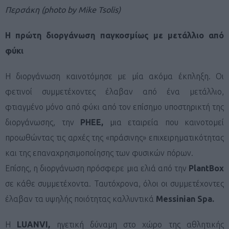
Περσάκη (photo by Mike Tsolis)
Η πρώτη διοργάνωση παγκοσμίως με μετάλλιο από
φύκι
Η διοργάνωση καινοτόμησε με μία ακόμα έκπληξη. Οι
φετινοί συμμετέχοντες έλαβαν από ένα μετάλλιο,
φτιαγμένο μόνο από φύκι από τον επίσημο υποστηρικτή της
διοργάνωσης, την
PHEE
,
μια εταιρεία που καινοτομεί
προωθώντας τις αρχές της «πράσινης» επιχειρηματικότητας
και της επαναχρησιμοποίησης των φυσικών πόρων.
Επίσης, η διοργάνωση πρόσφερε μια ελιά από την
PlantBox
σε κάθε συμμετέχοντα. Ταυτόχρονα, όλοι οι συμμετέχοντες
έλαβαν τα υψηλής ποιότητας καλλυντικά
Messinian
Spa
.
Η
LUANVI
,
ηγετική δύναμη στο χώρο της αθλητικής