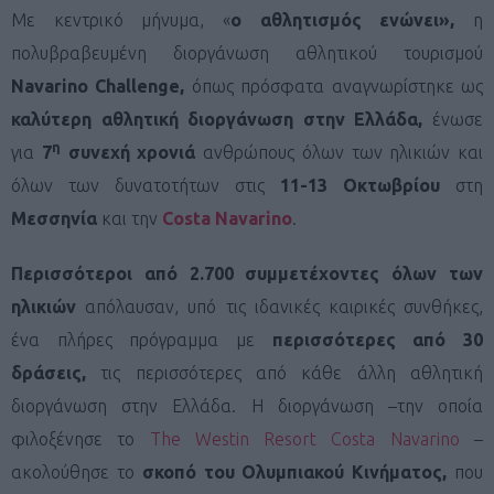
Με κεντρικό μήνυμα, «
ο αθλητισμός ενώνει»,
η
πολυβραβευμένη διοργάνωση αθλητικού τουρισμού
Navarino
Challenge
,
όπως πρόσφατα αναγνωρίστηκε ως
καλύτερη αθλητική διοργάνωση στην Ελλάδα,
ένωσε
η
για
7
συνεχή χρονιά
ανθρώπους όλων των ηλικιών και
όλων των δυνατοτήτων στις
11-13 Οκτωβρίου
στη
Μεσσηνία
και την
Costa Navarino
.
Περισσότεροι από 2.700 συμμετέχοντες όλων των
ηλικιών
απόλαυσαν, υπό τις ιδανικές καιρικές συνθήκες,
ένα πλήρες πρόγραμμα με
περισσότερες από
30
δράσεις,
τις περισσότερες από κάθε άλλη αθλητική
διοργάνωση στην Ελλάδα. Η διοργάνωση –την οποία
φιλοξένησε το
The Westin Resort Costa Navarino
–
ακολούθησε το
σκοπό του Ολυμπιακού Κινήματος,
που