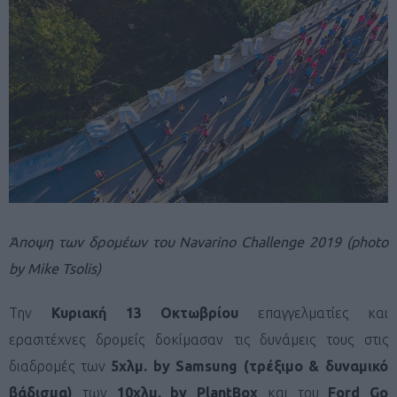
Άποψη των δρομέων του Navarino Challenge 2019 (photo
by Mike Tsolis)
Την
Κυριακή 13 Οκτωβρίου
επαγγελματίες και
ερασιτέχνες δρομείς δοκίμασαν τις δυνάμεις τους στις
διαδρομές των
5χλμ.
by
Samsung
(τρέξιμο & δυναμικό
βάδισμα)
των
10χλμ.
by
PlantBox
και του
Ford
Go