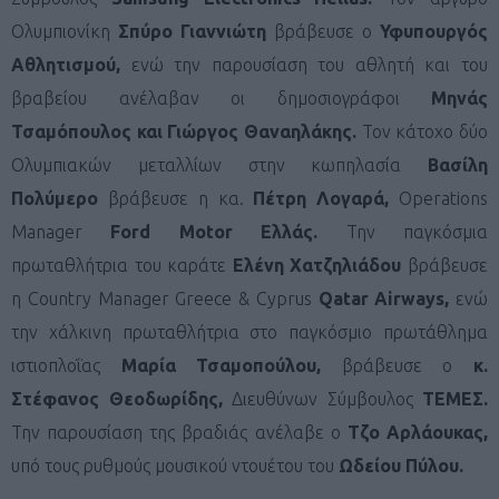
Ολυμπιονίκη
Σπύρο Γιαννιώτη
βράβευσε o
Υφυπουργός
Αθλητισμού,
ενώ την παρουσίαση του αθλητή και του
βραβείου ανέλαβαν οι δημοσιογράφοι
Μηνάς
Τσαμόπουλος και Γιώργος Θαναηλάκης.
Τον κάτοχο δύο
Ολυμπιακών μεταλλίων στην κωπηλασία
Βασίλη
Πολύμερο
βράβευσε η κα.
Πέτρη Λογαρά,
Operations
Manager
Ford
Motor
Ελλάς.
Την παγκόσμια
πρωταθλήτρια του καράτε
Ελένη Χατζηλιάδου
βράβευσε
η Country Manager Greece & Cyprus
Qatar
Airways
,
ενώ
την χάλκινη πρωταθλήτρια στο παγκόσμιο πρωτάθλημα
ιστιοπλοΐας
Μαρία Τσαμοπούλου,
βράβευσε ο
κ.
Στέφανος Θεοδωρίδης,
Διευθύνων Σύμβουλος
ΤΕΜΕΣ.
Την παρουσίαση της βραδιάς ανέλαβε ο
Τζο Αρλάουκας,
υπό τους ρυθμούς μουσικού ντουέτου του
Ωδείου Πύλου.