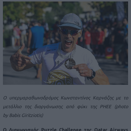
Ο υπερμαραθωνοδρόμος Κωνσταντίνος Καρνάζης με το
μετάλλιο της διοργάνωσης από φύκι της PHEE (photo
by Babis Giritziotis)
Ο Διαγωνισμός
Puzzle
Challenge
της
Qatar
Airways