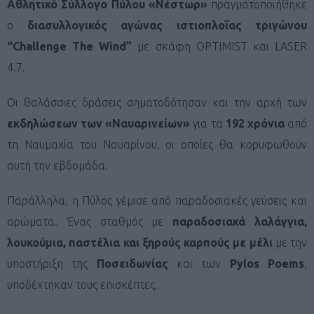
Αθλητικό Σύλλογο Πύλου «Νέστωρ»
πραγματοποιήθηκε
ο
διασυλλογικός αγώνας ιστιοπλοΐας
τριγώνου
“Challenge The Wind”
με σκάφη OPTIMIST και LASER
4.7.
Οι θαλάσσιες δράσεις σηματοδότησαν και την αρχή των
εκδηλώσεων των «Ναυαρινείων»
για τα
192 χρόνια
από
τη Ναυμαχία του Ναυαρίνου, οι οποίες θα κορυφωθούν
αυτή την εβδομάδα.
Παράλληλα, η Πύλος γέμισε από παραδοσιακές γεύσεις και
αρώματα. Ένας σταθμός με
παραδοσιακά λαλάγγια,
λουκούμια, παστέλια και ξηρούς καρπούς με μέλι
με την
υποστήριξη της
Ποσειδωνίας
και των
Pylos Poems
,
υποδέχτηκαν τους επισκέπτες.