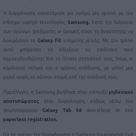
Η διοργάνωση καινοτόμησε για ακόμα μία χρονιά με τον
επίσημο χορηγό τεχνολογίας
Samsung
.
Κατά την διάρκεια
των αγώνων τρεξίματος οι δρομείς είχαν τη δυνατότητα να
δοκιμάσουν το
Galaxy Fit
επόμενης γενιάς. Με τον τρόπο
αυτό μπόρεσαν να ελέγξουν τις επιδόσεις τους
παρακολουθώντας live τα fitness στατιστικά τους, όπως οι
καρδιακοί παλμοί και ο χρόνος απόδοσης, με μόλις μια
ματιά χωρίς να χάσουν στιγμή από την απόδοσή τους.
Παράλληλα, η Samsung
βοήθησε στην επίτευξη
μηδενικού
αποτυπώματος
στην διοργάνωση, καθώς μέσω του
πρωτοποριακού
Galaxy Tab S6
συνετέλεσε σε ένα
paperless
registration
.
Για τις ημέρες της διοργάνωσης η Samsung
δημιούργησε ένα