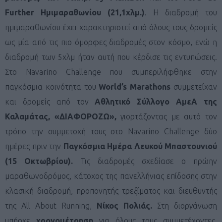
Further
Ημιμαραθωνίου (21,1χλμ.)
. Η διαδρομή του
ημιμαραθωνίου έχει χαρακτηριστεί από όλους τους δρομείς
ως μία από τις πιο όμορφες διαδρομές στον κόσμο, ενώ η
διαδρομή των 5χλμ ήταν αυτή που κέρδισε τις εντυπώσεις.
Στο Navarino Challenge
που συμπεριλήφθηκε στην
παγκόσμια κοινότητα του
World
’
s
Marathons
συμμετείχαν
και δρομείς από τον
Αθλητικό Σύλλογο ΑμεΑ της
Καλαμάτας, «ΔΙΑΦΟΡΟΖΩ»,
γιορτάζοντας με αυτό τον
τρόπο την συμμετοχή τους στο Navarino Challenge δύο
ημέρες πριν την
Παγκόσμια Ημέρα Λευκού Μπαστουνιού
(15 Οκτωβρίου).
Τις διαδρομές σχεδίασε ο πρώην
μαραθωνοδρόμος, κάτοχος της πανελλήνιας επίδοσης στην
κλασική διαδρομή, προπονητής τρεξίματος και διευθυντής
της All About Running,
Νίκος Πολιάς.
Στη διοργάνωση
υπήρχε
χρονομέτρηση
για όλους τους συμμετέχοντες.