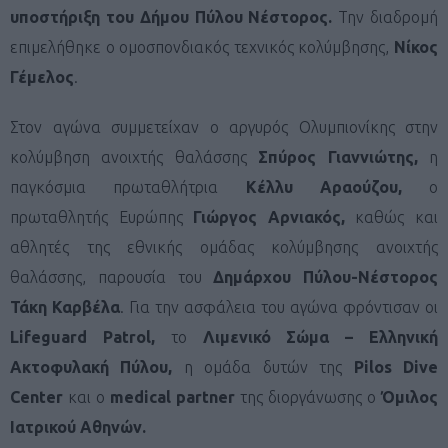
υποστήριξη του Δήμου Πύλου Νέστορος.
Την διαδρομή
επιμελήθηκε ο ομοσπονδιακός τεχνικός κολύμβησης,
Νίκος
Γέμελος
.
Στον αγώνα συμμετείχαν ο αργυρός Ολυμπιονίκης στην
κολύμβηση ανοιχτής θαλάσσης
Σπύρος Γιαννιώτης,
η
παγκόσμια πρωταθλήτρια
Κέλλυ Αραούζου,
ο
πρωταθλητής Ευρώπης
Γιώργος Αρνιακός,
καθώς και
αθλητές της εθνικής ομάδας κολύμβησης ανοιχτής
θαλάσσης, παρουσία του
Δημάρχου Πύλου-Νέστορος
Τάκη Καρβέλα
. Για την ασφάλεια του αγώνα φρόντισαν οι
Lifeguard Patrol,
το
Λιμενικό Σώμα – Ελληνική
Ακτοφυλακή Πύλου,
η ομάδα δυτών της
Pilos
Dive
Center
και ο
medical partner
της διοργάνωσης ο
Όμιλος
Ιατρικού Αθηνών.