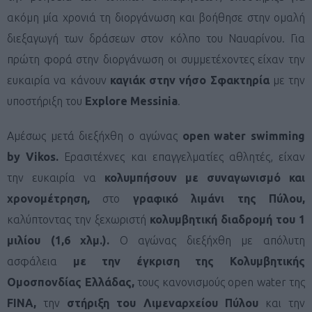
ακόμη μία χρονιά τη διοργάνωση και βοήθησε στην ομαλή
διεξαγωγή των δράσεων στον κόλπο του Ναυαρίνου. Για
πρώτη φορά στην διοργάνωση οι συμμετέχοντες είχαν την
ευκαιρία να κάνουν
καγιάκ στην νήσο Σφακτηρία
με την
υποστήριξη του
Explore Messinia
.
Αμέσως μετά διεξήχθη ο αγώνας
open
water
swimming
by
Vikos
.
Ερασιτέχνες και επαγγελματίες αθλητές, είχαν
την ευκαιρία να
κολυμπήσουν με συναγωνισμό και
χρονομέτρηση,
στο
γραφικό λιμάνι της Πύλου,
καλύπτοντας την ξεχωριστή
κολυμβητική διαδρομή του
1
μιλίου (1,6 χλμ.).
Ο αγώνας διεξήχθη με απόλυτη
ασφάλεια
με την έγκριση της Κολυμβητικής
Ομοσπονδίας Ελλάδας,
τους κανονισμούς open water της
FINA
,
την
στήριξη του Λιμεναρχείου Πύλου
και την