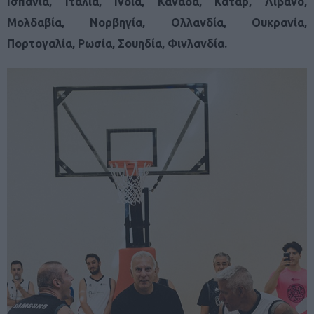
Ισπανία, Ιταλία, Ινδία, Καναδά, Κατάρ, Λίβανο,
Μολδαβία, Νορβηγία, Ολλανδία, Ουκρανία,
Πορτογαλία, Ρωσία, Σουηδία, Φινλανδία.