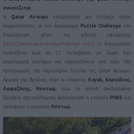
συνεχίζεται
H
Qatar
Airways
επεφύλασσε μια έκπληξη στους
συμμετέχοντες, με τον διαγωνισμό
Puzzle
Challenge
που
δημιούργησε μέσω της ειδικής εφαρμογής
(
https://www.qatarairwayschallenge.com/
).
O διαγωνισμός
συνεχίζεται έως τις 21 Οκτωβρίου, με δώρο δύο
αεροπορικά εισιτήρια για οποιονδήποτε από τους 160
προορισμούς του παγκοσμίου δικτύου της Qatar Airways.
Αρωγοί της βραδιάς ήταν οι εταιρείες
Kayak
, Καρούλιας,
Λαφαζάνης, Νέστωρ,
ενώ τα ειδικά σχεδιασμένα
βραβεία της εκδήλωσης φιλοτέχνησε η εταιρεία
PHEE
και
πρόσφερε η οινοποιία
Νέστωρ.