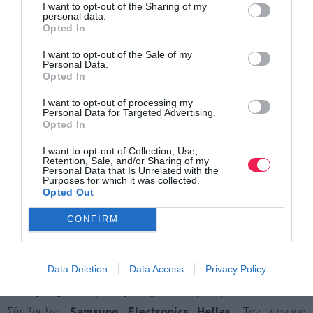
I want to opt-out of the Sharing of my
personal data.
Αθλητισμού, κ. Λευτέρη Αυγενάκη,
η Qatar Airways
Opted In
τίμησε μεγάλες προσωπικότητες του αθλητισμού.
I want to opt-out of the Sale of my
Συγκεκριμένα ο κορυφαίος Έλληνας hall of famer
Νίκος
Personal Data.
Opted In
Γκάλης
βραβεύτηκε για την προσφορά του στον αθλητισμό
από την κα.
Κωστάντζα Σμπώκου Κωνσταντακοπούλου
I want to opt-out of processing my
Personal Data for Targeted Advertising.
εκ μέρους της ΤΕΜΕΣ
,
τον
Υπουργό Τουρισμού,
τον
Opted In
Υφυπουργό Πολιτισμού & Αθλητισμού
και την κα.
I want to opt-out of Collection, Use,
Retention, Sale, and/or Sharing of my
Τερέζα Σίσελ
Country Manager Greece & Cyprus της
Personal Data that Is Unrelated with the
Purposes for which it was collected.
Qatar Airways.
Τον Ελληνοαμερικανό
Opted Out
υπεραμαραθωνοδρόμο και πρεσβευτή της διοργάνωσης
CONFIRM
Κωνσταντίνο Καρνάζη
βράβευσε ο
Υπουργός
Τουρισμού.
Τον χρυσό Παραολυμπιονίκη και παγκόσμιο
Data Deletion
Data Access
Privacy Policy
πρωταθλητή του boccia
Γρηγόρη Πολυχρονίδη
βράβευσε
ο κ.
Byung Moo (Θεόφιλος) Shin,
Πρόεδρος & Διευθύνων
Σύμβουλος
Samsung Electronics Hellas.
Τον αργυρό