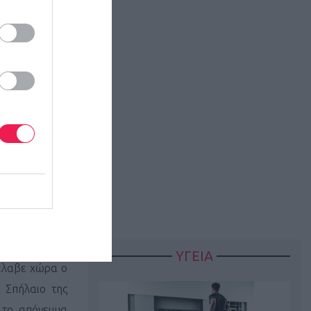
σόλυμα κ στη
αι κυρίως στη
συνδέονται με
γαίνοντας στο
στάσεως, για
 ταυτιστεί με
ΥΓΕΙΑ
 έλαβε χώρα ο
 Σπήλαιο της
 το απόγευμα