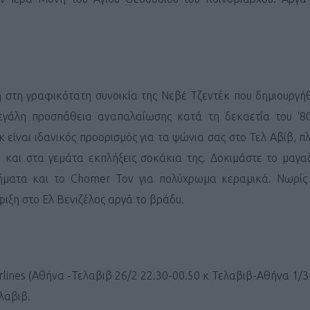
η στη γραφικότατη συνοικία της Νεβέ Τζεντέκ που δημιουργή
Καφές κα
εγάλη προσπάθεια αναπαλαίωσης κατά τη δεκαετία του ‘80
ΓΕΝΙΚ
κ είναι ιδανικός προορισμός για τα ψώνια σας στο Τελ Αβίβ, π
 και στα γεμάτα εκπλήξεις σοκάκια της. Δοκιμάστε το μαγαζ
μήματα και το Chomer Tov για πολύχρωμα κεραμικά. Νωρίς
ιξη στο Ελ Βενιζέλος αργά το βράδυ.
irlines (Αθήνα -Τελαβιβ 26/2 22.30-00.50 κ Τελαβιβ-Αθήνα 1/3
New Year Resol
λαβιβ.
στην κορυφή