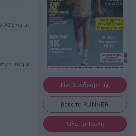
 Αβίβ για τις
athon,10χλμ κ
Γίνε Συνδρομητής
Βρες το RUNNER!
Όλα τα Τεύχη