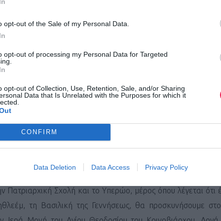
In
o opt-out of the Sale of my Personal Data.
In
ές στον αγωνα που θα επιλέξετε.
to opt-out of processing my Personal Data for Targeted
ing.
In
o opt-out of Collection, Use, Retention, Sale, and/or Sharing
ersonal Data that Is Unrelated with the Purposes for which it
θυμούν, έχουμε προγραμματίσει ολοήμερη εκδρομή στα Ιερο
lected.
Out
, μολονότι το σημερινό χωροταξικό σχέδιό της, χρονολογείτ
βρίσκονται το Όρος των Ελαιών και το Όρος Σιών. Και τα δύο 
CONFIRM
την οδό του Μαρτυρίου (ο δρόμος που περπάτησε ο Χριστός, πη
 και στο Πραιτώριο και θα καταλήξουμε στο Ναό της Ανα
Data Deletion
Data Access
Privacy Policy
ριστιανικές τοποθεσίες. Συνεχίζουμε για το Όρος Σιών που έχει
την Πατριαρχική Σχολή και το Υπερώο, μέρος όπου λέγεται ότι
ηθλεέμ, τη Βασιλική της Γεννήσεως, θα προσκυνήσουμε στο
ην Ιερά Μονή του Αγίου Θεοδοσίου του Κοινοβιάρχου. Αργά