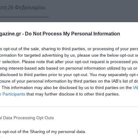
ρτη 26 Φεβρουαρίου.
——————————-
στο Ελ.Βενιζελος αργά το απόγευμα κ κατευθείαν πτήση για
azine.gr -
Do Not Process My Personal Information
es. Άφιξη αργά το βράδυ. Μεταφορά στο ξενοδοχείο μας, διανυ
to opt-out of the sale, sharing to third parties, or processing of your per
πτη 27 Φεβρουαρίου
formation for targeted advertising by us, please use the below opt-out s
———————————
r selection. Please note that after your opt-out request is processed y
eing interest-based ads based on personal information utilized by us or
νοδοχείο μας. Για όσους επιθυμούν ξενάγηση της πόλης.. Θα 
disclosed to third parties prior to your opt-out. You may separately opt-
 Γαμπίν με το Δημαρχείο, το μνημείο του Ολοκαυτώματος και 
losure of your personal information by third parties on the IAB’s list of
τη Λευκή Πόλη, με τα 4.000 σε στυλ Μπάου-Χάους κτίσματα. Στ
. This information may also be disclosed by us to third parties on the
IA
Participants
that may further disclose it to other third parties.
ου λέγεται πως ιδρύθηκε τον 20ο αι. π.Χ. και είναι ένα από 
σκεφθούμε τη Γέφυρα των Ευχών, τον Πύργο του Ρολογιού, τ
ά σοκάκια του παλιού Τελ Αβίβ, με το τοπικό παζάρι, τα πολ
l Data Processing Opt Outs
ν μας ,με τα bib numbers για τους αγώνες. Υπόλοιπο της ημέ
o opt-out of the Sharing of my personal data.