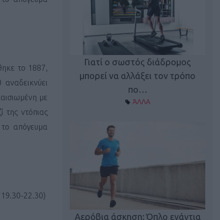
Γιατί ο σωστός διάδρομος
θηκε το 1887,
ι καφεΐνη
Τ
μπορεί να αλλάξει τον τρόπο
 αναδεικνύει
Α ΘΕΜΑΤΑ
πο…
λαισιωμένη με
ΆΛΛΑ
ί της ντόπιας
 το απόγευμα
 19.30-22.30)
utions: Η άσκηση
Κα
 για το 2026!
Αερόβια άσκηση: Όπλο ενάντια