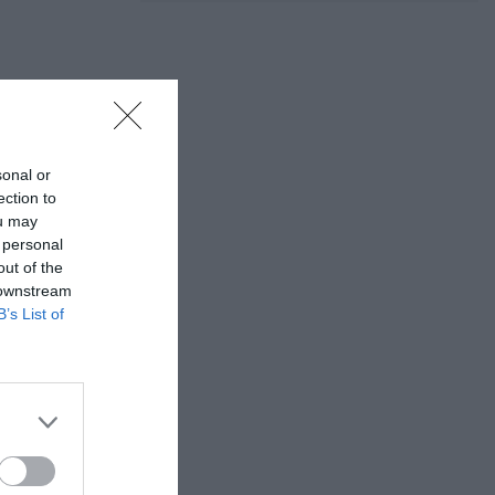
 Τελ αβιβ με
κτέρευση.
sonal or
ection to
ou may
 personal
θαυμάσουμε τα
out of the
τη μεγαλύτερη
 downstream
η συνέχεια θα
B’s List of
τα αρχαιότερα
ο Τέμενος της
λά εστιατόρια
ρας ελεύθερο.