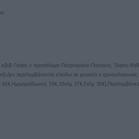
ΓΕΝΙΚ
ιο.
 αβιβ-Γιάφα κ Ιεροσόλυμα-Πατριαρχείο-Πανάγιος Τάφος-Βηθ
χή).Δεν περιλαμβάνονται είσοδοι σε μουσεία κ αρχαιολογικούς
65€,Ημιμαραθωνιος 50€,10χλμ 37€,5χλμ 30€).Περιλαμβάνετα