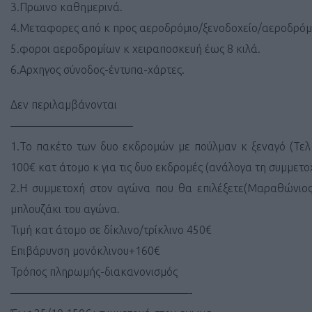
3.Πρωινο καθημερινά.
4.Μεταφορες από κ προς αεροδρόμιο/ξενοδοχείο/αεροδρόμ
5.φοροι αεροδρομίων κ χειραποσκευή έως 8 κιλά.
6.Αρχηγος σύνοδος-έντυπα-χάρτες.
Δεν περιλαμβάνονται
———————————
1.Το πακέτο των δυο εκδρομών με πούλμαν κ ξεναγό (Τελ
100€ κατ άτομο κ για τις δυο εκδρομές (ανάλογα τη συμμετο
2.Η συμμετοχή στον αγώνα που θα επιλέξετε(Μαραθώνιος 
μπλουζάκι του αγώνα.
Τιμή κατ άτομο σε δίκλινο/τρίκλινο 450€
Επιβάρυνση μονόκλινου+160€
Τρόπος πληρωμής-διακανονισμός
————————————————-