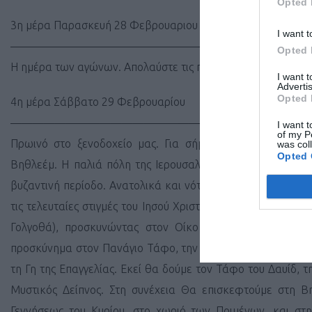
Opted 
3η μέρα Παρασκευή 28 Φεβρουαριου
I want t
——————————————————
Opted 
Η ημέρα των αγώνων. Απολαύστε τις παραθαλάσσιες διαδρομ
I want 
Advertis
Opted 
4η μέρα Σάββατο 29 Φεβρουαρίου
—————————————————
I want t
of my P
Πρωινό στο ξενοδοχείο μας. Για σήμερα, για όσους επι
was col
Opted 
Βηθλεέμ. Η παλιά πόλη της Ιερουσαλήμ είναι 3.000 χρόνων
βυζαντινή περίοδο. Ανατολικά και νότια της παλιάς πόλης 
τις τελευταίες στιγμές του Ιησού Χριστού. Θα διασχίσουμε 
Γολγοθά), προσκυνώντας στον Οίκο Ιωακείμ και Άννης
προσκύνημα στον Πανάγιο Τάφο, την ιερότερη απ’ όλες τις χ
τη Γη της Επαγγελίας. Εκεί θα δούμε τον Τάφο του Δαυίδ, 
Μυστικός Δείπνος. Στη συνέχεια Θα επισκεφτούμε στη Β
Γεννήσεως του Κυρίου, στο χωριό των Ποιμένων, και στ