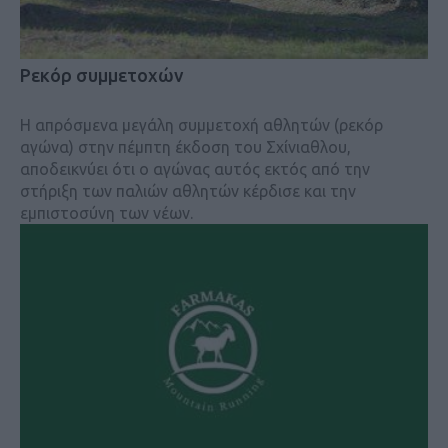
Ρεκόρ συμμετοχών
Η απρόσμενα μεγάλη συμμετοχή αθλητών (ρεκόρ
αγώνα) στην πέμπτη έκδοση του Σχίνιαθλου,
αποδεικνύει ότι ο αγώνας αυτός εκτός από την
στήριξη των παλιών αθλητών κέρδισε και την
εμπιστοσύνη των νέων.