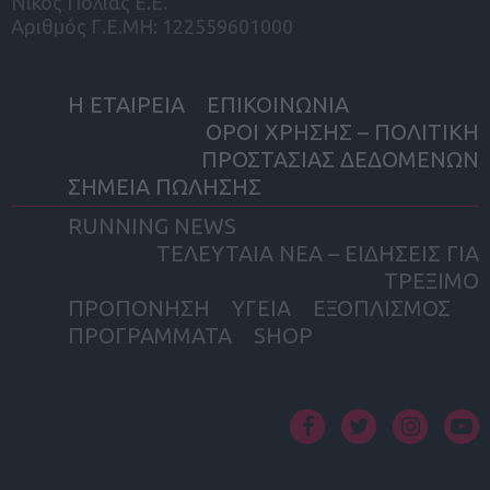
Νίκος Πολιάς Ε.Ε.
Αριθμός Γ.Ε.ΜΗ: 122559601000
Η ΕΤΑΙΡΕΙΑ
ΕΠΙΚΟΙΝΩΝΙΑ
ΟΡΟΙ ΧΡΗΣΗΣ – ΠΟΛΙΤΙΚΗ
ΠΡΟΣΤΑΣΙΑΣ ΔΕΔΟΜΕΝΩΝ
ΣΗΜΕΙΑ ΠΩΛΗΣΗΣ
RUNNING NEWS
ΤΕΛΕΥΤΑΙΑ ΝΕΑ – ΕΙΔΗΣΕΙΣ ΓΙΑ
ΤΡΕΞΙΜΟ
ΠΡΟΠΟΝΗΣΗ
ΥΓΕΙΑ
ΕΞΟΠΛΙΣΜΟΣ
ΠΡΟΓΡΑΜΜΑΤΑ
SHOP
facebook
twitter
instagram
yout