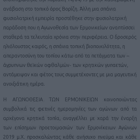
ανάβαση στο τοπικό όρος Βορίζη. Άλλη μια σπάνια
φυσιολατρική εμπειρία προστέθηκε στην φυσιολατρική
παράδοση που η Αγωνοθεσία των Ερμονικείων αναπτύσσει
σταθερά τα τελευταία χρόνια στην περιφέρεια. Ο δροσερός
ηλιόλουστος καιρός, η σπάνια τοπική βιοποικιλότητα, η
απεραντοσύνη του τοπίου κάτω από τα πετάγματα των –
άγρυπνων θεϊκών οφθαλμών- των κρητικών γυπαετών,
αντάμειψαν και φέτος τους συμμετέχοντες με μια μαγευτική
ανοιξιάτικη ημέρα.
Η ΑΓΩΝΟΘΕΣΙΑ ΤΩΝ ΕΡΜΟΝΙΚΕΙΩΝ κοινοποιώντας
συμβολικά τις φετινές ημερομηνίες των αγώνων από τα
αρχέγονα κρητικά τοπία, αναγγέλλει με χαρά την έναρξη
των επίσημων προετοιμασιών των Ερμονίκειων Αγώνων
2019 μ.Χ. προσκαλώντας κάθε ανήσυχο πνεύμα και κάθε