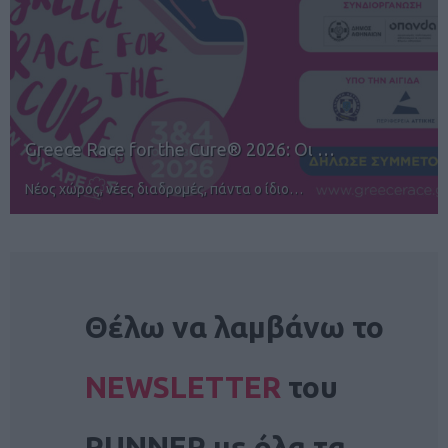
12ος TUI Rhodes Marathon: Άνοιγμα ε…
Αγώνες για όλους στην Ρόδο
NEWSLETTER
Θέλω να λαμβάνω το
NEWSLETTER
του
RUNNER με όλα τα