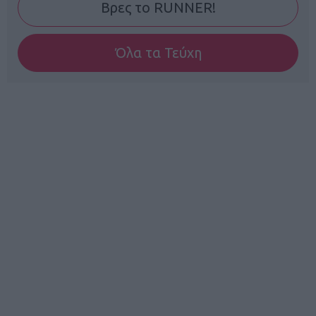
Βρες το RUNNER!
Όλα τα Τεύχη