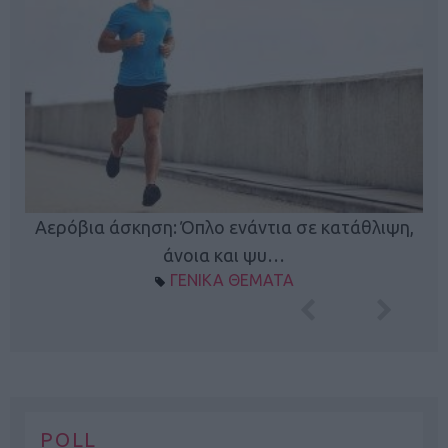
Κ
Αερόβια άσκηση: Όπλο ενάντια σε κατάθλιψη,
φή
άνοια και ψυ…
ΓΕΝΙΚΑ ΘΕΜΑΤΑ
POLL