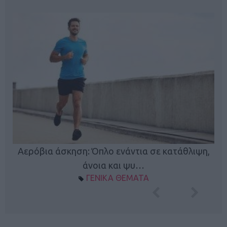
Κ
Αερόβια άσκηση: Όπλο ενάντια σε κατάθλιψη,
φή
άνοια και ψυ…
ΓΕΝΙΚΑ ΘΕΜΑΤΑ