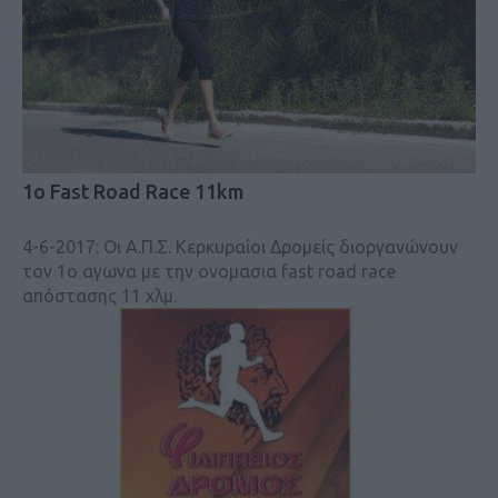
1ο Fast Road Race 11km
4-6-2017: Οι Α.Π.Σ. Κερκυραίοι Δρομείς διοργανώνουν
τον 1ο αγωνα με την ονομασια fast road race
απόστασης 11 χλμ.