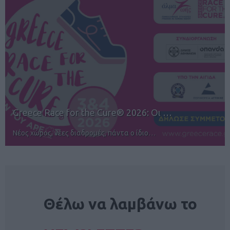
12ος TUI Rhodes Marathon: Άνοιγμα ε…
Αγώνες για όλους στην Ρόδο
NEWSLETTER
Θέλω να λαμβάνω το