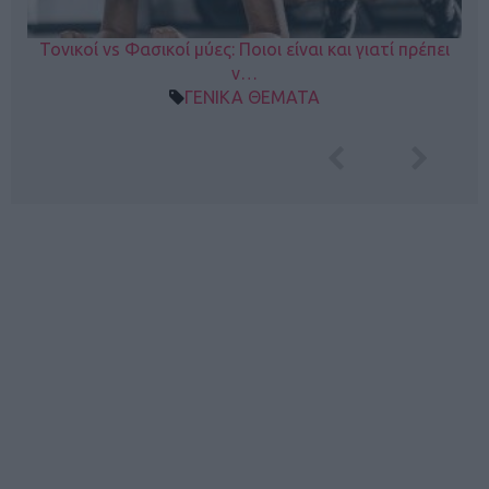
Τονικοί vs Φασικοί μύες: Ποιοι είναι και γιατί πρέπει
ν…
ΓΕΝΙΚΑ ΘΕΜΑΤΑ