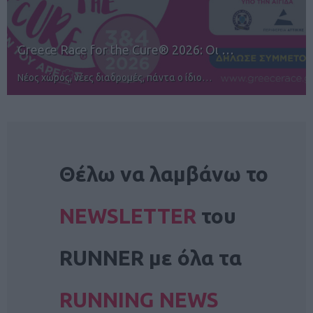
12ος TUI Rhodes Marathon: Άνοιγμα ε…
Αγώνες για όλους στην Ρόδο
NEWSLETTER
Θέλω να λαμβάνω το
NEWSLETTER
του
RUNNER με όλα τα
RUNNING NEWS