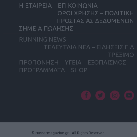
Η ΕΤΑΙΡΕΙΑ
ΕΠΙΚΟΙΝΩΝΙΑ
ΟΡΟΙ ΧΡΗΣΗΣ – ΠΟΛΙΤΙΚΗ
ΠΡΟΣΤΑΣΙΑΣ ΔΕΔΟΜΕΝΩΝ
ΣΗΜΕΙΑ ΠΩΛΗΣΗΣ
RUNNING NEWS
ΤΕΛΕΥΤΑΙΑ ΝΕΑ – ΕΙΔΗΣΕΙΣ ΓΙΑ
ΤΡΕΞΙΜΟ
ΠΡΟΠΟΝΗΣΗ
ΥΓΕΙΑ
ΕΞΟΠΛΙΣΜΟΣ
ΠΡΟΓΡΑΜΜΑΤΑ
SHOP
facebook
twitter
instagram
yout
© runnermagazine.gr - All Rights Reserved.