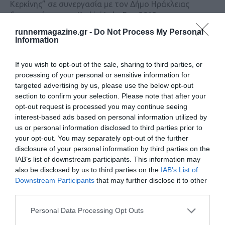
Κερκίνης” σε συνεργασία με τον Δήμο Ηράκλειας
διοργανώνουν το Kerkini Lake Run 2012 που
περιλαμβάνει τον 2ο Ημιμαραθώνιο Δρόμο Λίμνης
runnermagazine.gr -
Do Not Process My Personal
Κερκίνης.
Information
If you wish to opt-out of the sale, sharing to third parties, or
processing of your personal or sensitive information for
targeted advertising by us, please use the below opt-out
section to confirm your selection. Please note that after your
opt-out request is processed you may continue seeing
interest-based ads based on personal information utilized by
us or personal information disclosed to third parties prior to
your opt-out. You may separately opt-out of the further
disclosure of your personal information by third parties on the
IAB’s list of downstream participants. This information may
also be disclosed by us to third parties on the
IAB’s List of
Downstream Participants
that may further disclose it to other
1st Energy Run powered by Garmin
third parties.
17-1-2016: Την Κυριακή 17 Ιανουαρίου η Energy Races
Personal Data Processing Opt Outs
διοργανώνει το 1st Energy Run powered by Garmin