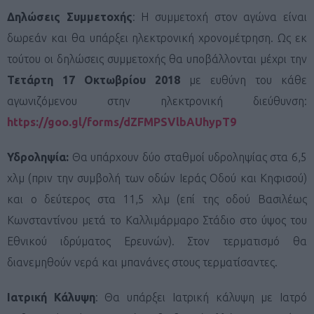
Δηλώσεις Συμμετοχής
: Η συμμετοχή στον αγώνα είναι
δωρεάν και θα υπάρξει ηλεκτρονική χρονομέτρηση. Ως εκ
τούτου οι δηλώσεις συμμετοχής θα υποβάλλονται μέχρι την
Τετάρτη 1
7 Οκτωβρίου
2018
με ευθύνη του κάθε
αγωνιζόμενου στην ηλεκτρονική διεύθυνση:
https://goo.gl/forms/dZFMPSVlbAUhypT9
Υδροληψία:
Θα υπάρχουν δύο σταθμοί υδροληψίας στα 6,5
χλμ (πριν την συμβολή των οδών Ιεράς Οδού και Κηφισού)
και ο δεύτερος στα 11,5 χλμ (επί της οδού Βασιλέως
Κωνσταντίνου μετά το Καλλιμάρμαρο Στάδιο στο ύψος του
Εθνικού ιδρύματος Ερευνών). Στον τερματισμό θα
διανεμηθούν νερά και μπανάνες στους τερματίσαντες.
Ιατρική Κάλυψη
: Θα υπάρξει Ιατρική κάλυψη με Ιατρό