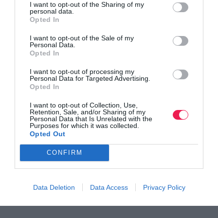
I want to opt-out of the Sharing of my
personal data.
χρώματος σε μεγάλη πυκνότητα σε όλο το μήκος της
Opted In
διαδρομής.
I want to opt-out of the Sale of my
Personal Data.
ΕΠΙΚΟΙΝΩΝΙΑ
Opted In
I want to opt-out of processing my
Στο blog του αγώνα:
ΦΙΛΟΚΤΗΤΕΙΟΣ ΔΡΟΜΟΣ
Personal Data for Targeted Advertising.
Opted In
Ε.Ο.Σ Λαμίας: τηλ. και fax 2231026786
I want to opt-out of Collection, Use,
Μπακλέζος Βασίλειος 6977233356 (Ε.Ο.Σ.
Retention, Sale, and/or Sharing of my
Personal Data that Is Unrelated with the
Λαμίας)
Purposes for which it was collected.
Opted Out
Ζωγράφος Βαγγέλης 6974734689 (Πολιτιστικός
Σύλλογος Παύλιανης)
CONFIRM
Θα φροντίσουμε να υπάρξει συνεχής ενημέρωση με
Data Deletion
Data Access
Privacy Policy
φωτογραφίες και χάρτες στην ηλεκτρονική σελίδα.