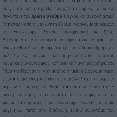
όπου και μπαίνουμε σε μονοπάτι, που μετά από 825μ μας
οδηγεί στο ρέμα της Παύλιανης (κατηφορικό), όπου και
συναντάμε τον
πρώτο σταθμό
ελέγχου και ανεφοδιασμού
(απόσταση από την εκκίνηση
5513μ
). Αφήνουμε τη ρεματιά
και συνεχίζουμε ελαφρώς κατηφορικά για 536μ.
Βρισκόμαστε στο χαμηλότερο υψομετρικό σημείο του
αγώνα 749μ. Ακολουθούμε δευτερεύοντα δασικό δρόμο για
πολύ λίγο και μπαίνουμε πάλι σε μονοπάτι, που μετά από
406μ (κυκλώνοντας μια μικρή φυσική λίμνη) μας οδηγεί στο
Ρέμα της Παύλιανης. Από αυτό το σημείο η διαδρομή πλέον
γίνεται ανηφορική και κινείται παράλληλα με τη ρεματιά
περνώντας με γεφύρια δεξιά και αριστερά από αυτή. Η
πυκνή βλάστηση, τα περάσματα από τα γεφύρια και οι
μικροί καταρράκτες που συναντούμε κάνουν το τοπίο
μαγευτικό. Μετά από διαδρομή 1830μ συναντάμε τον