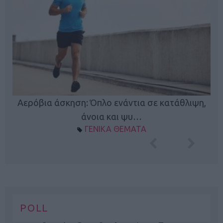
Κ
Αερόβια άσκηση: Όπλο ενάντια σε κατάθλιψη,
φή
άνοια και ψυ…
ΓΕΝΙΚΑ ΘΕΜΑΤΑ
POLL