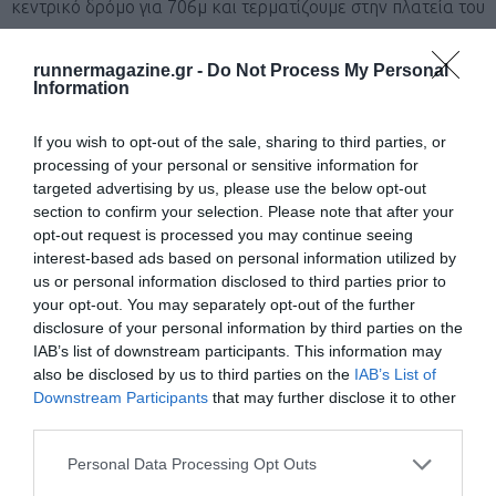
κεντρικό δρόμο για 706μ και τερματίζουμε στην πλατεία του
χωριού (
απόσταση τερματισμού από τον τρίτο σταθμό
runnermagazine.gr -
Do Not Process My Personal
3240μ
).
Information
ΣΗΜΑΝΣΗ
If you wish to opt-out of the sale, sharing to third parties, or
processing of your personal or sensitive information for
─ Έχει γίνει με σταθερά σημάδια πάνω σε δένδρα και σε
targeted advertising by us, please use the below opt-out
section to confirm your selection. Please note that after your
πάσσαλους όπου έχει κριθεί αναγκαία.
opt-out request is processed you may continue seeing
interest-based ads based on personal information utilized by
─ Το χρώμα της σήμανσης είναι άσπρο- κόκκινο.
us or personal information disclosed to third parties prior to
your opt-out. You may separately opt-out of the further
disclosure of your personal information by third parties on the
IAB’s list of downstream participants. This information may
also be disclosed by us to third parties on the
IAB’s List of
Downstream Participants
that may further disclose it to other
third parties.
Personal Data Processing Opt Outs
─ Επίσης θα τοποθετηθούν κορδέλες άσπρου- κόκκινου