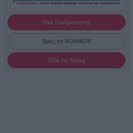
Γίνε Συνδρομητής
Βρες το RUNNER!
Όλα τα Τεύχη