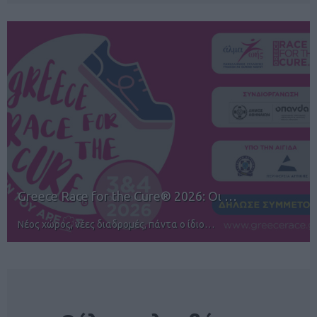
12ος TUI Rhodes Marathon: Άνοιγμα ε…
Αγώνες για όλους στην Ρόδο
NEWSLETTER