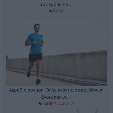
τον τρόπο πο…
ΆΛΛΑ
Κ
Αερόβια άσκηση: Όπλο ενάντια σε κατάθλιψη,
φή
άνοια και ψυ…
ΓΕΝΙΚΑ ΘΕΜΑΤΑ