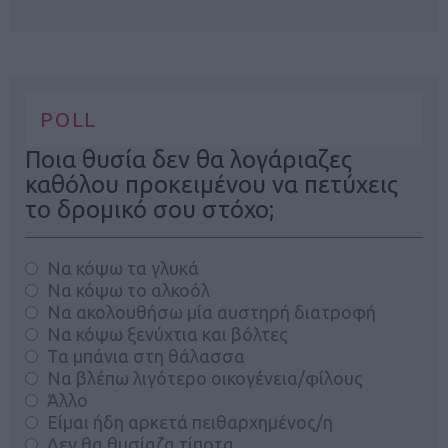
POLL
Ποια θυσία δεν θα λογάριαζες
καθόλου προκειμένου να πετύχεις
το δρομικό σου στόχο;
Να κόψω τα γλυκά
Να κόψω το αλκοόλ
Να ακολουθήσω μία αυστηρή διατροφή
Να κόψω ξενύχτια και βόλτες
Τα μπάνια στη θάλασσα
Να βλέπω λιγότερο οικογένεια/φίλους
Άλλο
Είμαι ήδη αρκετά πειθαρχημένος/η
Δεν θα θυσίαζα τίποτα