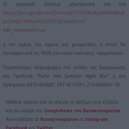
Οι εγγραφές γίνονται ηλεκτρονικά στο link
https://docs.google.com/forms/d/1t7WTAkaky0dMJw8Duh
yvCWQkY4SiRvsOldJSft6TYjI/viewform?
edit_requested=true
ή την ημέρα του αγώνα στη γραμματεία, η οποία θα
λειτουργεί από τις 18:00 στο χώρο εκκίνησης -τερματισμού.
Περισσότερες πληροφορίες στη σελίδα της διοργάνωσης
στο facebook “Porto Heli Summer Night Run” ή στα
τηλέφωνα: 6970-830687, 697-4217041, 2754360001-30.
Μάθετε πρώτοι όλα τα νέα για το τρέξιμο στην Ελλάδα
και τον κόσμο στο
GoogleNews του Runnermagazine
.
Ακολουθήστε το
Runnermagazine
σε
Instagram
,
Facebook
και
Twitter
.