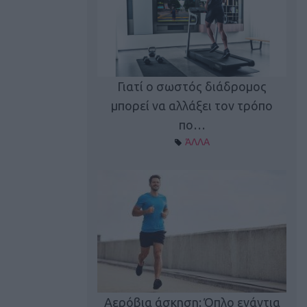
Γιατί ο σωστός διάδρομος
ι καφεΐνη
Τ
μπορεί να αλλάξει τον τρόπο
Α ΘΕΜΑΤΑ
πο…
ΆΛΛΑ
utions: Η άσκηση
Κα
 για το 2026!
Αερόβια άσκηση: Όπλο ενάντια