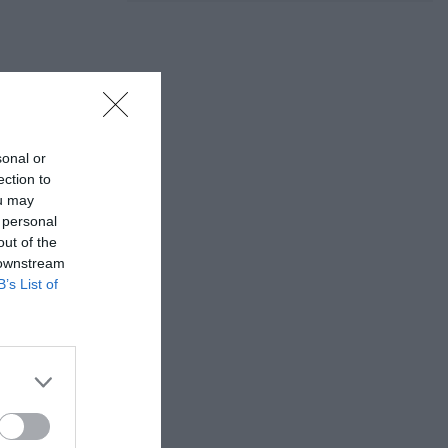
sonal or
ection to
ou may
 personal
out of the
 downstream
B’s List of