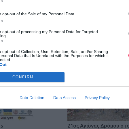
In
o opt-out of the Sale of my Personal Data.
In
to opt-out of processing my Personal Data for Targeted
ing.
In
o opt-out of Collection, Use, Retention, Sale, and/or Sharing
ersonal Data that Is Unrelated with the Purposes for which it
lected.
Out
CONFIRM
Data Deletion
Data Access
Privacy Policy
os
21ος Αγώνας Δρόμου στ