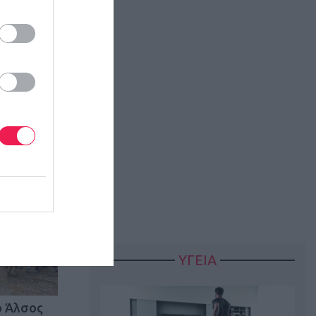
ΥΓΕΙΑ
ο Άλσος