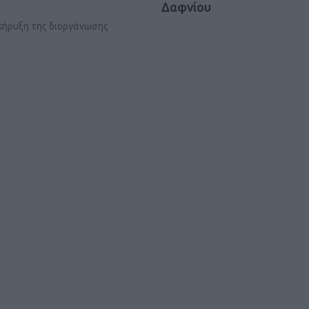
Δαφνίου
οκήρυξη της διοργάνωσης
Καφές κα
ΓΕΝΙΚ
New Year Resol
στην κορυφή