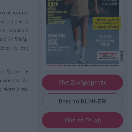
οκηρύσσει τον
ross Country
ην ονομασία
υς 24,50χλμ,
σιου και στις
ρεξίματος 6
γώνας που θα
Γίνε Συνδρομητής
η πλατεία του
Βρες το RUNNER!
Όλα τα Τεύχη