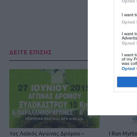
Opted 
I want t
Opted 
I want 
Advertis
Opted 
ΔΕΙΤΕ ΕΠΙΣΗΣ
I want t
of my P
was col
Opted 
1oς Λαϊκός Αγώνας Δρόμου –
I Run Myrt