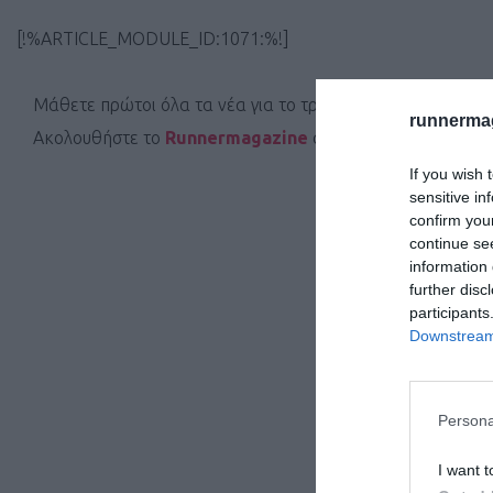
[!%ARTICLE_MODULE_ID:1071:%!]
Μάθετε πρώτοι όλα τα νέα για το τρέξιμο στην Ελλάδα κα
runnermag
Ακολουθήστε το
Runnermagazine
σε
Instagram
,
Faceb
If you wish 
sensitive in
confirm you
continue se
information 
further disc
participants
Downstream 
Persona
I want t