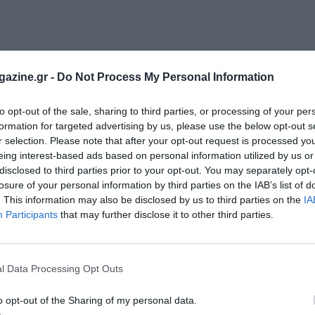
ι τον κόσμο στο
GoogleNews του Runnermagazine
.
azine.gr -
Do Not Process My Personal Information
ook
και
Twitter
.
to opt-out of the sale, sharing to third parties, or processing of your per
formation for targeted advertising by us, please use the below opt-out s
r selection. Please note that after your opt-out request is processed y
eing interest-based ads based on personal information utilized by us or
disclosed to third parties prior to your opt-out. You may separately opt-
losure of your personal information by third parties on the IAB’s list of
. This information may also be disclosed by us to third parties on the
IA
Participants
that may further disclose it to other third parties.
l Data Processing Opt Outs
o opt-out of the Sharing of my personal data.