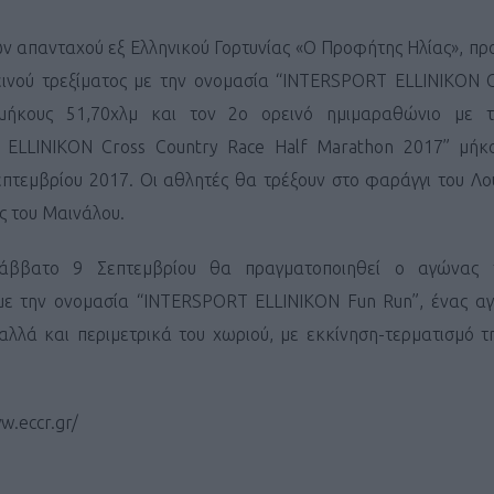
ν απανταχού εξ Ελληνικού Γορτυνίας «Ο Προφήτης Ηλίας», πρ
ινού τρεξίματος με την ονομασία “INTERSPORT ELLINIKON C
μήκους 51,70χλμ και τον 2ο ορεινό ημιμαραθώνιο με τ
ELLINIKON Cross Country Race Half Marathon 2017” μήκο
πτεμβρίου 2017. Οι αθλητές θα τρέξουν στο φαράγγι του Λού
ές του Μαινάλου.
Σάββατο 9 Σεπτεμβρίου θα πραγματοποιηθεί ο αγώνας τ
 με την ονομασία “INTERSPORT ELLINIKON Fun Run”, ένας α
αλλά και περιμετρικά του χωριού, με εκκίνηση-τερματισμό τ
w.eccr.gr/