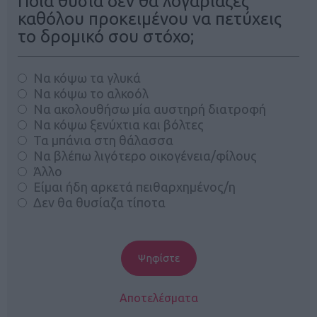
Ποια θυσία δεν θα λογάριαζες
καθόλου προκειμένου να πετύχεις
το δρομικό σου στόχο;
Να κόψω τα γλυκά
Να κόψω το αλκοόλ
Να ακολουθήσω μία αυστηρή διατροφή
Να κόψω ξενύχτια και βόλτες
Τα μπάνια στη θάλασσα
Να βλέπω λιγότερο οικογένεια/φίλους
Άλλο
Είμαι ήδη αρκετά πειθαρχημένος/η
Δεν θα θυσίαζα τίποτα
Αποτελέσματα