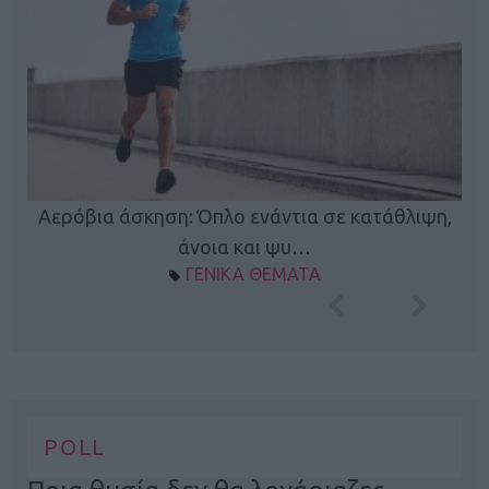
Κ
Αερόβια άσκηση: Όπλο ενάντια σε κατάθλιψη,
φή
άνοια και ψυ…
ΓΕΝΙΚΑ ΘΕΜΑΤΑ
POLL