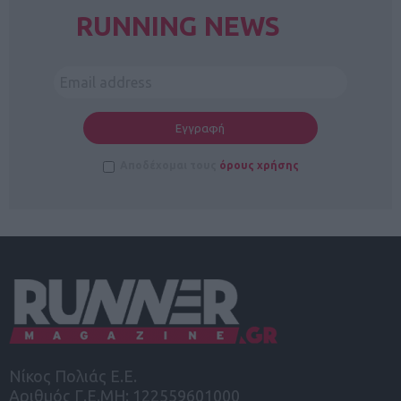
RUNNING NEWS
Αποδέχομαι τους
όρους χρήσης
Νίκος Πολιάς Ε.Ε.
Αριθμός Γ.Ε.ΜΗ: 122559601000