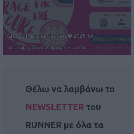
12ος TUI Rhodes Marathon: Άνοιγμα ε…
Αγώνες για όλους στην Ρόδο
NEWSLETTER
Θέλω να λαμβάνω το
NEWSLETTER
του
RUNNER με όλα τα