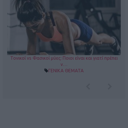
Τονικοί vs Φασικοί μύες: Ποιοι είναι και γιατί πρέπει
ν…
ΓΕΝΙΚΑ ΘΕΜΑΤΑ