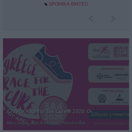
ΔΡΟΜΙΚΑ ΒΙΝΤΕΟ
12ος TUI Rhodes Marathon: Άνοιγμα ε…
Αγώνες για όλους στην Ρόδο