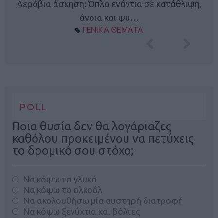
Κ
Αερόβια άσκηση: Όπλο ενάντια σε κατάθλιψη,
φή
άνοια και ψυ…
ΓΕΝΙΚΑ ΘΕΜΑΤΑ
POLL
Ποια θυσία δεν θα λογάριαζες
καθόλου προκειμένου να πετύχεις
το δρομικό σου στόχο;
Να κόψω τα γλυκά
Να κόψω το αλκοόλ
Να ακολουθήσω μία αυστηρή διατροφή
Να κόψω ξενύχτια και βόλτες