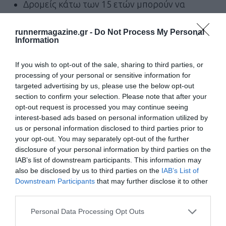
Δρομείς κάτω των 15 ετών μπορούν να
συμμετέχουν μόνο με επίδειξη δελτίου
runnermagazine.gr -
Do Not Process My Personal
συλλόγου που ανήκουν ή έγγραφη δήλωση
Information
γονέα.
If you wish to opt-out of the sale, sharing to third parties, or
Δηλώσεις συμμετοχής:
Δήλωση συμμετοχής μπορούν να
processing of your personal or sensitive information for
targeted advertising by us, please use the below opt-out
βρουν οι ενδιαφερόμενοι στα γραφεία του Σωματείου, Β.
section to confirm your selection. Please note that after your
Κων/νου 4 (1Ος όροφος), στα κατά τόπους σωματειακά
opt-out request is processed you may continue seeing
interest-based ads based on personal information utilized by
παραρτήματα, στο περίπτερο του σωματείου που θα στηθεί
us or personal information disclosed to third parties prior to
στην πλατεία, αλλά και στην ηλεκτρονική μας σελίδα
your opt-out. You may separately opt-out of the further
disclosure of your personal information by third parties on the
www.spartakos-dei.gr
, ενώ μπορούν να υποβάλουν τη
IAB’s list of downstream participants. This information may
δήλωση συμμετοχής αποστέλλοντας την και με φαξ στο
also be disclosed by us to third parties on the
IAB’s List of
νούμερο 2463021213 και μέσω email στο
info@spartakos-
Downstream Participants
that may further disclose it to other
third parties.
dei.gr
έως 06-09-2016. Παρακαλούμε να τηρηθεί η πιο
πάνω ημερομηνία, διευκολύνει την καλύτερη οργάνωση του
Personal Data Processing Opt Outs
αγώνα.