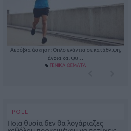
Κ
Αερόβια άσκηση: Όπλο ενάντια σε κατάθλιψη,
φή
άνοια και ψυ…
ΓΕΝΙΚΑ ΘΕΜΑΤΑ
POLL
Ποια θυσία δεν θα λογάριαζες
καθόλου προκειμένου να πετύχεις