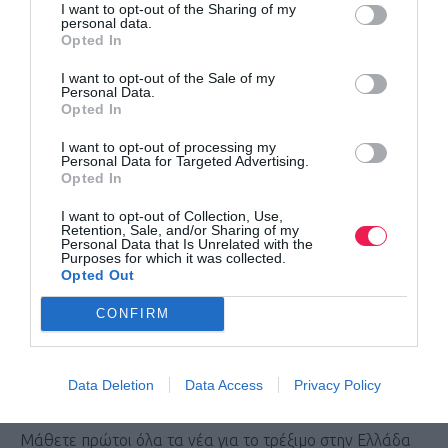
I want to opt-out of the Sharing of my
personal data.
Opted In
Πληροφορίες στην οργανωτική επιτροπή:
I want to opt-out of the Sale of my
Ντάμπης Βασίλειος: 6946774444
Personal Data.
Opted In
Παπαδημητρίου Δημήτρης : 6936636328
Μανώλας Γεώργιος : 6981220027
I want to opt-out of processing my
Personal Data for Targeted Advertising.
Ιωσηφίδης Δημήτρης: 6948833989
Opted In
Περπεριδης Κων/νος 6974743686
I want to opt-out of Collection, Use,
Φιλημέγκας Γιώργος: 6946037070
Retention, Sale, and/or Sharing of my
Personal Data that Is Unrelated with the
Purposes for which it was collected.
Στογιάννης Αθανάσιος: 6977500531
Opted Out
Σταθόπουλος Δημήτριος : 6974566212
CONFIRM
Τζούμας Νικόλαος: 6974829763
Πουτογλίδης Κων/νος: 6976007424
Παπακωνσταντίνου Κυριάκος: 6983339388».
Data Deletion
Data Access
Privacy Policy
Μάθετε πρώτοι όλα τα νέα για το τρέξιμο στην Ελλάδα