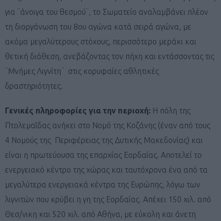
για ¨άνοιγα του θεσμού¨, το Σωματείο αναλαμβάνει πλέον
τη διοργάνωση του 8ου αγώνα κατά σειρά αγώνα, με
ακόμα μεγαλύτερους στόχους, περισσότερο μεράκι και
θετική διάθεση, ανεβάζοντας τον πήχη και εντάσσοντας τις
¨Μνήμες Λιγνίτη¨ στις κορυφαίες αθλητικές
δραστηριότητες.
Γενικές πληροφορίες για την περιοχή:
Η πόλη της
Πτολεμαΐδας ανήκει στο Νομό της Κοζάνης (έναν από τους
4 Νομούς της Περιφέρειας της Δυτικής Μακεδονίας) και
είναι η πρωτεύουσα της επαρχίας Εορδαίας. Αποτελεί το
ενεργειακό κέντρο της χώρας και ταυτόχρονα ένα από τα
μεγαλύτερα ενεργειακά κέντρα της Ευρώπης, λόγω των
λιγνιτών που κρύβει η γη της Εορδαίας. Απέχει 150 χιλ. από
Θεσ/νικη και 520 χιλ. από Αθήνα, με εύκολη και άνετη