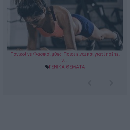
Τονικοί vs Φασικοί μύες: Ποιοι είναι και γιατί πρέπει
ν…
ΓΕΝΙΚΑ ΘΕΜΑΤΑ