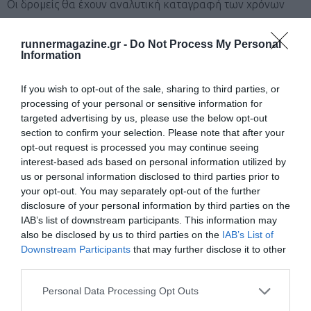
Οι δρομείς θα έχουν αναλυτική καταγραφή των χρόνων
τους από το σύστημα χρονομέτρησης για όλες τις
runnermagazine.gr -
Do Not Process My Personal
περιστροφές μία προς μία και θα παρουσιάζονται
Information
αποτελέσματα ανά τακτά χρονικά διαστήματα με την
κατάταξη και το πλήθος περιστροφών ανά δρομέα. Τα
If you wish to opt-out of the sale, sharing to third parties, or
processing of your personal or sensitive information for
αποτελέσματα θα είναι διαθέσιμα και Online με μικρή
targeted advertising by us, please use the below opt-out
καθυστέρηση της τάξης των 5 λεπτών.
section to confirm your selection. Please note that after your
opt-out request is processed you may continue seeing
interest-based ads based on personal information utilized by
Άρθρο 11
us or personal information disclosed to third parties prior to
Με το κλείσιμο του χρονικού ορίου του κάθε αγώνα, οι
your opt-out. You may separately opt-out of the further
δρομείς σταματάνε στο σημείο που βρίσκονται και θα
disclosure of your personal information by third parties on the
IAB’s list of downstream participants. This information may
καταμετρηθεί και η απόσταση που έχουν διανύσει στο
also be disclosed by us to third parties on the
IAB’s List of
τελευταίο γύρο μέχρι το σημείο που έχουν σταματήσει.
Downstream Participants
that may further disclose it to other
third parties.
Άρθρο 12
Personal Data Processing Opt Outs
Οι εγγραφές θα γίνονται δεκτές μέχρι την 10η Ιουνίου 2016