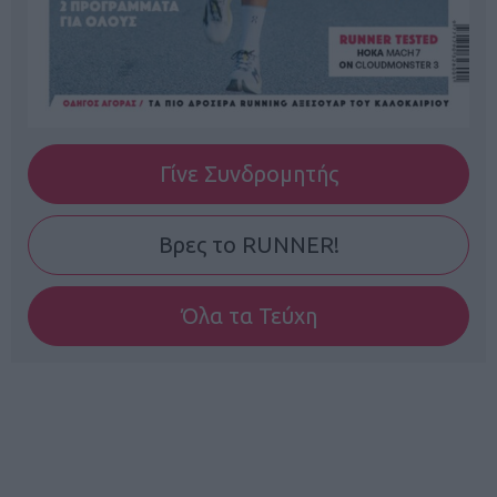
Γίνε Συνδρομητής
Βρες το RUNNER!
Όλα τα Τεύχη