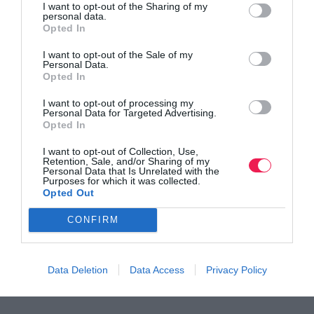
I want to opt-out of the Sharing of my
personal data.
Opted In
Άρθρο 13
I want to opt-out of the Sale of my
Personal Data.
Εγγραφές θα γίνονται δεκτές μέχρι πλήθους 160 δρομέων
Opted In
συνολικά και στις δύο αποστάσεις!
I want to opt-out of processing my
Personal Data for Targeted Advertising.
Για δηλώσεις συμμετοχής
πατήστε εδώ
.
Opted In
I want to opt-out of Collection, Use,
Retention, Sale, and/or Sharing of my
Μάθετε πρώτοι όλα τα νέα για το τρέξιμο στην Ελλάδα
Personal Data that Is Unrelated with the
Purposes for which it was collected.
και τον κόσμο στο
GoogleNews του Runnermagazine
.
Opted Out
Ακολουθήστε το
Runnermagazine
σε
Instagram
,
CONFIRM
Facebook
και
Twitter
.
Data Deletion
Data Access
Privacy Policy