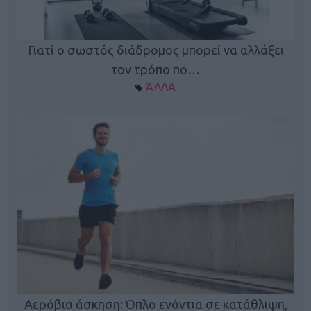
Γιατί ο σωστός διάδρομος μπορεί να αλλάξει
τον τρόπο πο…
ΆΛΛΑ
Κ
Αερόβια άσκηση: Όπλο ενάντια σε κατάθλιψη,
φή