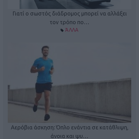
Γιατί ο σωστός διάδρομος μπορεί να αλλάξει
τον τρόπο πο…
ΆΛΛΑ
Κ
Αερόβια άσκηση: Όπλο ενάντια σε κατάθλιψη,
φή
άνοια και ψυ…