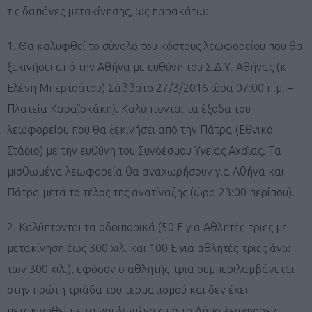
τις δαπάνες μετακίνησης, ως παρακάτω:
1. Θα καλυφθεί το σύνολο του κόστους λεωφορείου που θα
ξεκινήσει από την Αθήνα με ευθύνη του Σ.Δ.Υ. Αθήνας (κ
Ελένη Μπερτσάτου) Σάββατο 27/3/2016 ώρα 07:00 π.μ. –
Πλατεία Καραϊσκάκη). Kαλύπτονται τα έξοδα του
λεωφορείου που θα ξεκινήσει από την Πάτρα (Εθνικό
Στάδιο) με την ευθύνη του Συνδέσμου Υγείας Αχαΐας. Τα
μισθωμένα λεωφορεία θα αναχωρήσουν για Αθήνα και
Πάτρα μετά το τέλος της ανατίναξης (ώρα 23:00 περίπου).
2. Καλύπτονται τα οδοιπορικά (50 Ε για Αθλητές-τριες με
μετακίνηση έως 300 χιλ. και 100 Ε για αθλητές-τριες άνω
των 300 χιλ.), εφόσον ο αθλητής-τρια συμπεριλαμβάνεται
στην πρώτη τριάδα του τερματισμού και δεν έχει
μετακινηθεί με τα ναυλωμένα από το Δήμο λεωφορεία.