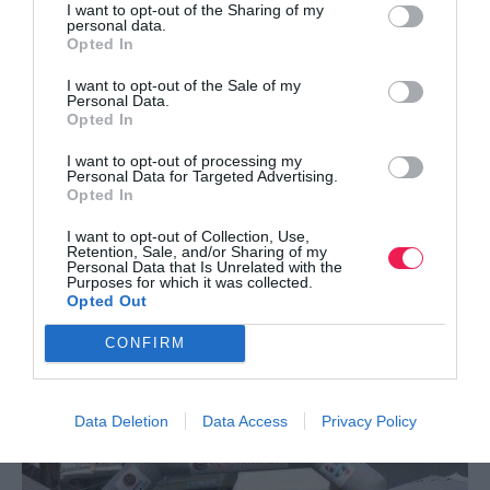
I want to opt-out of the Sharing of my
personal data.
Opted In
I want to opt-out of the Sale of my
Personal Data.
Opted In
I want to opt-out of processing my
Personal Data for Targeted Advertising.
Opted In
I want to opt-out of Collection, Use,
Retention, Sale, and/or Sharing of my
Personal Data that Is Unrelated with the
Purposes for which it was collected.
3ος Εορδαϊκός Ημιμαραθώνιος Δρόμος και
Opted Out
Παράλληλος Αγώνα…
5-10-2014: Την πρώτη Κυριακή του Οκτωβρίου θα
CONFIRM
πραγματοποιηθεί ο 3ος Εορδαϊκός Ημιμαραθώνιος
Δρόμος και Παράλληλος Αγώνας Δρόμου 8 χλμ.
Data Deletion
Data Access
Privacy Policy