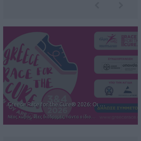
12ος TUI Rhodes Marathon: Άνοιγμα ε…
Αγώνες για όλους στην Ρόδο