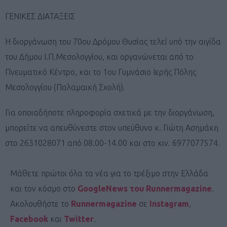
ΓΕΝΙΚΕΣ ΔΙΑΤΑΞΕΙΣ
Η διοργάνωση του 70ου Δρόμου Θυσίας τελεί υπό την αιγίδα
του Δήμου Ι.Π.Μεσολογγίου, και οργανώνεται από το
Πνευματικό Κέντρο, και το 1ου Γυμνάσιο Ιερής Πόλης
Μεσολογγίου (Παλαμαική Σχολή).
Για οποιαδήποτε πληροφορία σχετικά με την διοργάνωση,
μπορείτε να απευθύνεστε στον υπεύθυνο κ. Γιώτη Ασημάκη
στο 2631028071 από 08.00-14.00 και στο κιν. 6977077574.
Μάθετε πρώτοι όλα τα νέα για το τρέξιμο στην Ελλάδα
και τον κόσμο στο
GoogleNews του Runnermagazine
.
Ακολουθήστε το
Runnermagazine
σε
Instagram
,
Facebook
και
Twitter
.