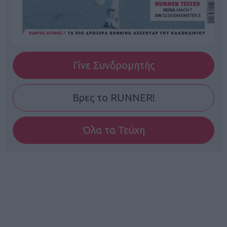
Γίνε Συνδρομητής
Βρες το RUNNER!
Όλα τα Τεύχη