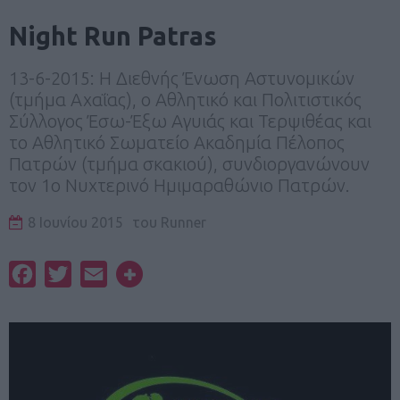
Night Run Patras
13-6-2015: Η Διεθνής Ένωση Αστυνομικών
(τμήμα Αχαΐας), ο Αθλητικό και Πολιτιστικός
Σύλλογος Έσω-Έξω Αγυιάς και Τερψιθέας και
το Αθλητικό Σωματείο Ακαδημία Πέλοπος
Πατρών (τμήμα σκακιού), συνδιοργανώνουν
τον 1ο Νυχτερινό Ημιμαραθώνιο Πατρών.
8 Ιουνίου 2015
του
Runner
Facebook
Twitter
Email