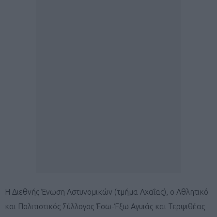
Η Διεθνής Ένωση Αστυνομικών (τμήμα Αχαΐας), ο Αθλητικό
και Πολιτιστικός Σύλλογος Έσω-Έξω Αγυιάς και Τερψιθέας