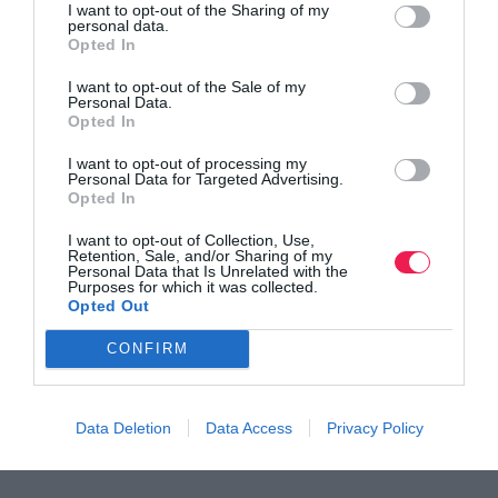
διοργάνωση, είναι μέσα από την ιστοσελίδα της και τα
I want to opt-out of the Sharing of my
personal data.
δελτία τύπου που απορρέουν αυτής.
Opted In
I want to opt-out of the Sale of my
ΠΝΕΥΜΑΤΙΚΑ ΔΙΚΑΙΩΜΑΤΑ:
Personal Data.
Opted In
Η διοργάνωση κατέχει τα πνευματικά δικαιώματα της
φωτογράφησης και βιντεοσκόπησης του αγώνα, ενώ κάθε
I want to opt-out of processing my
Personal Data for Targeted Advertising.
αθλητής, αυτόματα, αποδέχεται τον κανονισμό αυτό,
Opted In
γνωρίζοντας ότι μπορεί να εμφανιστεί το πρόσωπό του σε
I want to opt-out of Collection, Use,
Retention, Sale, and/or Sharing of my
φωτογραφίες ή βίντεο, χωρίς να του ζητηθεί η άδεια και
Personal Data that Is Unrelated with the
Purposes for which it was collected.
χωρίς να διεκδικήσει κάποια αποζημίωση.
Opted Out
CONFIRM
ΤΡΟΠΟΠΟΙΗΣΗ ΚΑΝΟΝΙΣΜΩΝ:
Οι διοργανωτές διατηρούν το δικαίωμα τροποποίησης των
κανονισμών διεξαγωγής του αγώνα, χωρίς προηγούμενη
Data Deletion
Data Access
Privacy Policy
ενημέρωση, αλλά με κοινοποίηση/δημοσιοποίησή τους.