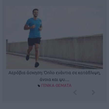
Κ
Αερόβια άσκηση: Όπλο ενάντια σε κατάθλιψη,
φή
άνοια και ψυ…
ΓΕΝΙΚΑ ΘΕΜΑΤΑ