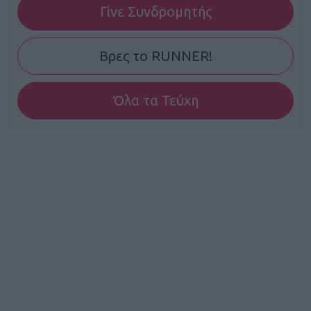
Γίνε Συνδρομητής
Βρες το RUNNER!
Όλα τα Τεύχη