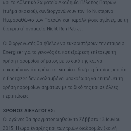
και το Αθλητικό Σωματείο Ακαδημία Πέλοπος Πατρών
(τμήμα σκακιού), συνδιοργανώνουν τον 1ο Νυχτερινό
Ημιμαραθώνιο των Πατρών και παράλληλους αγώνες, με τη
διακριτική ονομασία Night Run Patras.
Οι διοργανωτές θα ήθελαν να ευχαριστήσουν την εταιρεία
Energizer για το γεγονός ότι κατ’εξαίρεση επέτρεψε τη
χρήση παρομοίου σήματος με το δικό της και να
επισημάνουν ότι πρόκειται για μία ειδική περίπτωση, και ότι
η Energizer δεν αναλαμβάνει υποχρέωση να επιτρέψει τη
χρήση παρομοίων σημάτων με το δικό της και σε άλλες
περιπτώσεις.
ΧΡΟΝΟΣ ΔΙΕΞΑΓΩΓΗΣ:
Οι αγώνες θα πραγματοποιηθούν το Σάββατο 13 Ιουνίου
2015. Η ώρα έναρξης και των τριών διαδρομών (κοινή