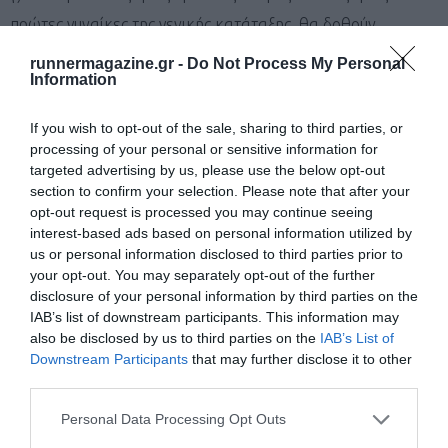
πρώτες γυναίκες της γενικής κατάταξης, θα δοθούν
μετάλλια.
runnermagazine.gr -
Do Not Process My Personal
Information
Οι κατηγορίες θα αναφέρονται μεν ξεχωριστά στα επίσημα
αποτελέσματα, αλλά δεν βραβεύονται.
If you wish to opt-out of the sale, sharing to third parties, or
processing of your personal or sensitive information for
ΠΟΙΝΕΣ:
targeted advertising by us, please use the below opt-out
section to confirm your selection. Please note that after your
Η μοναδική ποινή που επιβάλλεται σε όλα τα παραπτώματα
opt-out request is processed you may continue seeing
& παραβιάσεις κανονισμού, είναι ο αποκλεισμός/αποβολή
interest-based ads based on personal information utilized by
και επιβάλλεται σε: α) κόψιμο διαδρομής (shortcut) β)
us or personal information disclosed to third parties prior to
your opt-out. You may separately opt-out of the further
ανάρμοστη συμπεριφορά προς το προσωπικό τη
disclosure of your personal information by third parties on the
διοργάνωσης ή τους συναθλητές, γ) απώλεια αριθμού
IAB’s list of downstream participants. This information may
also be disclosed by us to third parties on the
IAB’s List of
αθλητή.
Downstream Participants
that may further disclose it to other
third parties.
ΕΝΗΜΕΡΩΣΗ:
Personal Data Processing Opt Outs
Η μόνη επίσημη ενημέρωση για οτιδήποτε αφορά τη