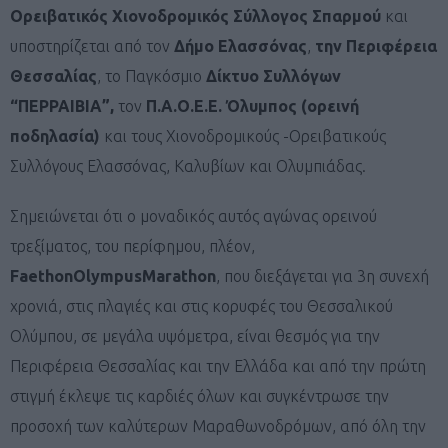
Ορειβατικός Χιονοδρομικός Σύλλογος Σπαρμού
και
υποστηρίζεται από τον
Δήμο Ελασσόνας
,
την Περιφέρεια
Θεσσαλίας
, το Παγκόσμιο
Δίκτυο Συλλόγων
“ΠΕΡΡΑΙΒΙΑ”,
τον
Π.Α.Ο.Ε.Ε. Όλυμπος (ορεινή
ποδηλασία)
και τους Χιονοδρομικούς -Ορειβατικούς
Συλλόγους Ελασσόνας, Καλυβίων και Ολυμπιάδας.
Σημειώνεται ότι ο μοναδικός αυτός αγώνας ορεινού
τρεξίματος, του περίφημου, πλέον,
Faethon
Olympus
Marathon
, που διεξάγεται για 3η συνεχή
χρονιά, στις πλαγιές και στις κορυφές του Θεσσαλικού
Ολύμπου, σε μεγάλα υψόμετρα, είναι θεσμός για την
Περιφέρεια Θεσσαλίας και την Ελλάδα και από την πρώτη
στιγμή έκλεψε τις καρδιές όλων και συγκέντρωσε την
προσοχή των καλύτερων Μαραθωνοδρόμων, από όλη την