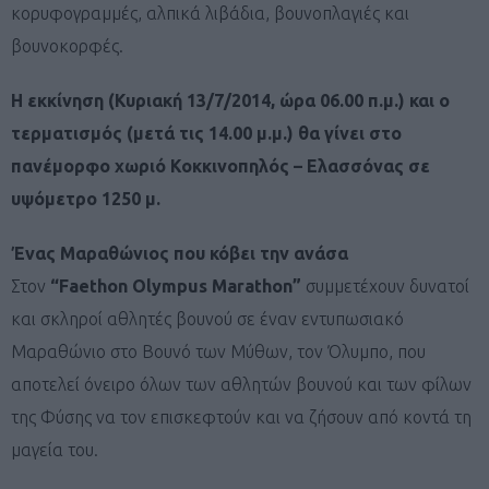
κορυφογραμμές, αλπικά λιβάδια, βουνοπλαγιές και
βουνοκορφές.
Η εκκίνηση (Κυριακή 13/7/2014, ώρα 06.00 π.μ.) και ο
τερματισμός (μετά τις 14.00 μ.μ.) θα γίνει στο
πανέμορφο χωριό Κοκκινοπηλός – Ελασσόνας σε
υψόμετρο 1250 μ.
Ένας Μαραθώνιος που κόβει την ανάσα
Στον
“Faethon Olympus Marathon”
συμμετέχουν δυνατοί
και σκληροί αθλητές βουνού σε έναν εντυπωσιακό
Μαραθώνιο στο Βουνό των Μύθων, τον Όλυμπο, που
αποτελεί όνειρο όλων των αθλητών βουνού και των φίλων
της Φύσης να τον επισκεφτούν και να ζήσουν από κοντά τη
μαγεία του.