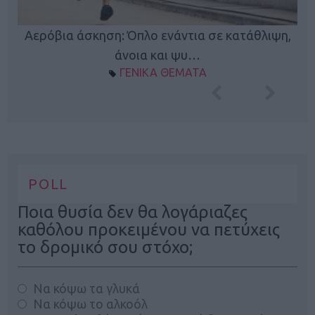
Κ
Αερόβια άσκηση: Όπλο ενάντια σε κατάθλιψη,
φή
άνοια και ψυ…
ΓΕΝΙΚΑ ΘΕΜΑΤΑ
POLL
Ποια θυσία δεν θα λογάριαζες
καθόλου προκειμένου να πετύχεις
το δρομικό σου στόχο;
Να κόψω τα γλυκά
Να κόψω το αλκοόλ