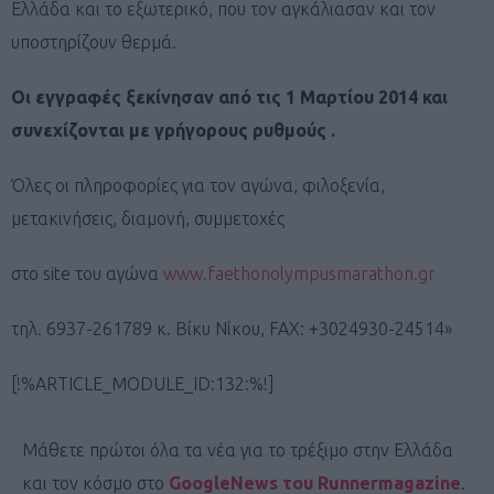
Ελλάδα και το εξωτερικό, που τον αγκάλιασαν και τον
υποστηρίζουν θερμά.
Οι εγγραφές ξεκίνησαν από τις 1 Μαρτίου 2014 και
συνεχίζονται με γρήγορους ρυθμούς .
Όλες οι πληροφορίες για τον αγώνα, φιλοξενία,
μετακινήσεις, διαμονή, συμμετοχές
στο site του αγώνα
www.faethonolympusmarathon.gr
τηλ. 6937-261789 κ. Βίκυ Νίκου, FAX: +3024930-24514»
[!%ARTICLE_MODULE_ID:132:%!]
Μάθετε πρώτοι όλα τα νέα για το τρέξιμο στην Ελλάδα
και τον κόσμο στο
GoogleNews του Runnermagazine
.