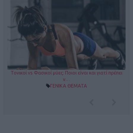
Τονικοί vs Φασικοί μύες: Ποιοι είναι και γιατί πρέπει
ν…
ΓΕΝΙΚΑ ΘΕΜΑΤΑ