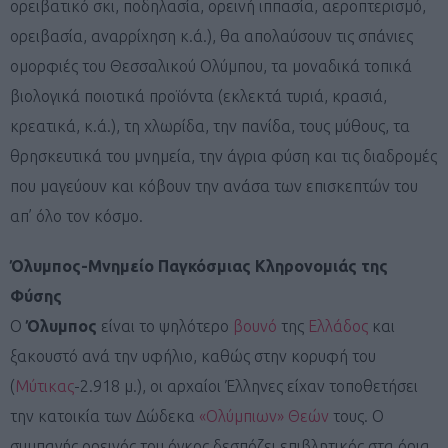
ορειβατικό σκι, ποδηλασία, ορεινή ιππασία, αεροπτερισμό,
ορειβασία, αναρρίχηση κ.ά.), θα απολαύσουν τις σπάνιες
ομορφιές του Θεσσαλικού Ολύμπου, τα μοναδικά τοπικά
βιολογικά ποιοτικά προϊόντα (εκλεκτά τυριά, κρασιά,
κρεατικά, κ.ά.), τη χλωρίδα, την πανίδα, τους μύθους, τα
θρησκευτικά του μνημεία, την άγρια φύση και τις διαδρομές
που μαγεύουν και κόβουν την ανάσα των επισκεπτών του
απ’ όλο τον κόσμο.
Όλυμπος-Μνημείο Παγκόσμιας Κληρονομιάς της
Φύσης
Ο
Όλυμπος
είναι το ψηλότερο
βουνό
της
Ελλάδος
και
ξακουστό ανά την υφήλιο, καθώς στην κορυφή του
(
Μύτικας
-2.918 μ.), οι αρχαίοι Έλληνες είχαν τοποθετήσει
την κατοικία των Δώδεκα
«Ολύμπιων» Θεών
τους. Ο
συμπαγής ορεινός του όγκος δεσπόζει επιβλητικός στα όρια