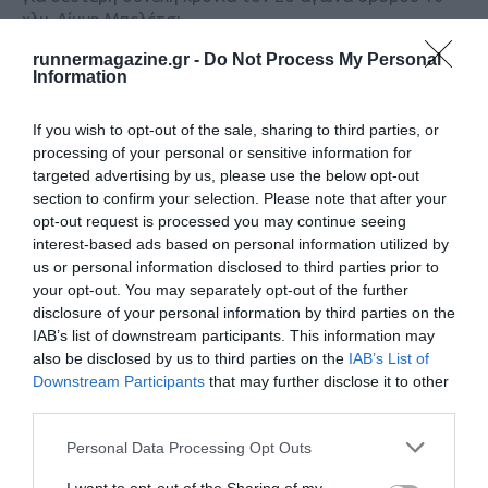
χλμ. Λίμνη Μπελέτσι.
runnermagazine.gr -
Do Not Process My Personal
Information
If you wish to opt-out of the sale, sharing to third parties, or
processing of your personal or sensitive information for
targeted advertising by us, please use the below opt-out
section to confirm your selection. Please note that after your
opt-out request is processed you may continue seeing
interest-based ads based on personal information utilized by
us or personal information disclosed to third parties prior to
your opt-out. You may separately opt-out of the further
disclosure of your personal information by third parties on the
IAB’s list of downstream participants. This information may
4ος Ημιμαραθώνιος Σπερχειού «Αθανάσιος
also be disclosed by us to third parties on the
IAB’s List of
Ακρίδας»
Downstream Participants
that may further disclose it to other
31-3-2019: Αγώνες στον Σπερχειό
third parties.
Personal Data Processing Opt Outs