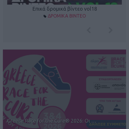
Επικά δρομικά βίντεο vol18
ΔΡΟΜΙΚΑ ΒΙΝΤΕΟ
12ος TUI Rhodes Marathon: Άνοιγμα ε…